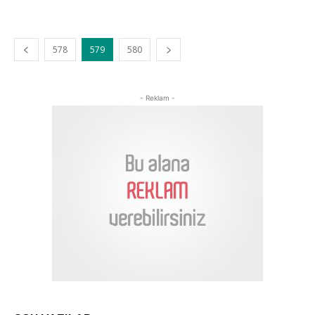
578
579
580
- Reklam -