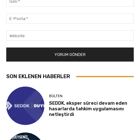
E-
Pos
Web
SON EKLENEN HABERLER
BÜLTEN
SEDDK, eksper süreci devam eden
hasarlarda tahkim uygulamasını
netleştirdi