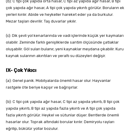
(b): C tipi çok yapıda orta hasar, C tipi az yapıda ağır hasar, B tipi
çok yapıda ağır hasar, A tipi çok yapıda yıkıntı görülür. Boruların ek
yerleri kırılır. Abide ve heykeller hareket eder ya da burkulur.
Mezar taşları devrilir. Taş duvarlar yıkılır.
(c): Dik şevli yol kenarlarında ve vadi içlerinde küçük yer kaymaları
olabilir. Zeminde farklı genişliklerde santim ölçüsünde çatlaklar
oluşabilir. Göl suları bulanır, yeni kaynaklar meydana çıkabilir. Kuru
kaynak sularının akıntıları ve yeraltı su düzeyleri değişir.
IX- Çok Yıkıcı
(a): Genel panik. Mobilyalarda önemli hasar olur. Hayvanlar
rastgele öte beriye kaçışır ve bağrışırlar.
(b): C tipi çok yapıda ağır hasar, C tipi az yapıda yıkıntı, B tipi çok
yapıda yıkıntı, B tipi az yapıda fazla yıkıntı ve A tipi çok yapıda
fazla yıkıntı görülür. Heykel ve sütunlar düşer. Bentlerde önemli
hasarlar olur. Toprak altındaki borular kırılır. Demiryolu rayları
eğrilip, bükülür yollar bozulur.