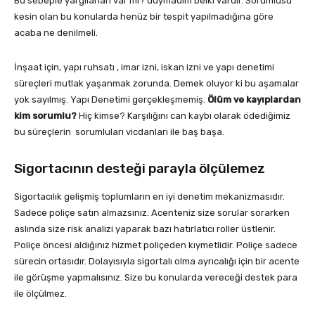
Bu sebeple yargılanan var mı? duymadım belki vardır. Sorumlusu
kesin olan bu konularda henüz bir tespit yapılmadığına göre
acaba ne denilmeli.
İnşaat için, yapı ruhsatı , imar izni, iskan izni ve yapı denetimi
süreçleri mutlak yaşanmak zorunda. Demek oluyor ki bu aşamalar
yok sayılmış. Yapı Denetimi gerçekleşmemiş.
Ölüm ve kayıplardan
kim sorumlu?
Hiç kimse? Karşılığını can kaybı olarak ödediğimiz
bu süreçlerin sorumluları vicdanları ile baş başa.
Sigortacının desteği parayla ölçülemez
Sigortacılık gelişmiş toplumların en iyi denetim mekanizmasıdır.
Sadece poliçe satın almazsınız. Acenteniz size sorular sorarken
aslında size risk analizi yaparak bazı hatırlatıcı roller üstlenir.
Poliçe öncesi aldığınız hizmet poliçeden kıymetlidir. Poliçe sadece
sürecin ortasıdır. Dolayısıyla sigortalı olma ayrıcalığı için bir acente
ile görüşme yapmalısınız. Size bu konularda vereceği destek para
ile ölçülmez.