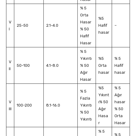
% 5
Orta
%5
V
Hasar
25-50
2.1-4.0
Hafif
–
I
% 50
hasar
Hafif
Hasar
% 5
Yıkıntı
%5
% 5
V
50-100
4.1-8.0
% 50
Orta
Hafif
II
Ağır
hasar
hasar
Hasar
%5
% 5
% 5
Yıkınt
Ağır
Fazla
V
ı% 50
hasar
100-200
8.1-16.0
Yıkıntı
III
Ağır
% 50
% 50
Hasa
Orta
Yıkıntı
r
Hasar
% 5
% 5