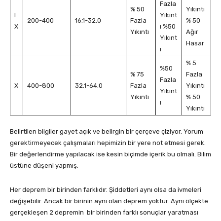
Fazla
% 50
Yıkıntı
I
Yıkınt
200-400
16.1-32.0
Fazla
% 50
X
ı %50
Yıkıntı
Ağır
Yıkınt
Hasar
ı
% 5
%50
% 75
Fazla
Fazla
X
400-800
32.1-64.0
Fazla
Yıkıntı
Yıkınt
Yıkıntı
% 50
ı
Yıkıntı
Belirtilen bilgiler gayet açık ve belirgin bir çerçeve çiziyor. Yorum
gerektirmeyecek çalışmaları hepimizin bir yere not etmesi gerek.
Bir değerlendirme yapılacak ise kesin biçimde içerik bu olmalı. Bilim
üstüne düşeni yapmış.
Her deprem bir birinden farklıdır. Şiddetleri aynı olsa da ivmeleri
değişebilir. Ancak bir birinin aynı olan deprem yoktur. Aynı ölçekte
gerçekleşen 2 depremin bir birinden farklı sonuçlar yaratması