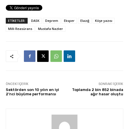
ETİKETLER:
DASK
Deprem
Eksper
Elazığ
Köşe yazısı
Milli Reasürans
Mustafa Nazlıer
ÖNCEKI İÇERIK
SONRAKI İÇERIK
Sektörden son 10 yılın en iyi
Toplamda 2 bin 852 binada
2’nci büyüme performansı
ağır hasar oluştu