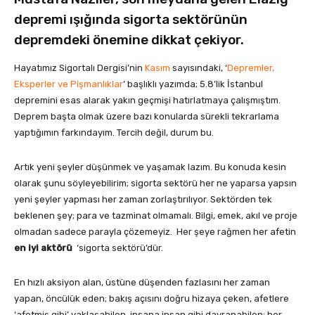
depremi ışığında sigorta sektörünün
depremdeki önemine dikkat çekiyor.
Hayatımız Sigortalı Dergisi’nin
Kasım
sayısındaki, ‘
Depremler,
Eksperler ve Pişmanlıklar
’ başlıklı yazımda; 5.8’lik İstanbul
depremini esas alarak yakın geçmişi hatırlatmaya çalışmıştım.
Deprem başta olmak üzere bazı konularda sürekli tekrarlama
yaptığımın farkındayım. Tercih değil, durum bu.
Artık yeni şeyler düşünmek ve yaşamak lazım. Bu konuda kesin
olarak şunu söyleyebilirim; sigorta sektörü her ne yaparsa yapsın
yeni şeyler yapması her zaman zorlaştırılıyor. Sektörden tek
beklenen şey; para ve tazminat olmamalı. Bilgi, emek, akıl ve proje
olmadan sadece parayla çözemeyiz. Her şeye rağmen her afetin
en iyi aktörü
‘sigorta sektörü’dür.
En hızlı aksiyon alan, üstüne düşenden fazlasını her zaman
yapan, öncülük eden; bakış açısını doğru hizaya çeken, afetlere
‘afetmiş gibi’ yaklaşabilen, insana insan gibi davranabilen; her