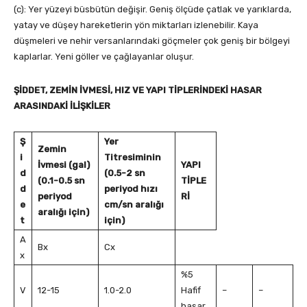
(c): Yer yüzeyi büsbütün değişir. Geniş ölçüde çatlak ve yarıklarda,
yatay ve düşey hareketlerin yön miktarları izlenebilir. Kaya
düşmeleri ve nehir versanlarındaki göçmeler çok geniş bir bölgeyi
kaplarlar. Yeni göller ve çağlayanlar oluşur.
ŞİDDET, ZEMİN İVMESİ, HIZ VE YAPI TİPLERİNDEKİ HASAR
ARASINDAKİ İLİŞKİLER
Ş
Yer
Zemin
i
Titresiminin
İvmesi (gal)
YAPI
d
(0.5-2 sn
(0.1-0.5 sn
TİPLE
d
periyod hızı
periyod
Rİ
e
cm/sn aralığı
aralığı için)
t
için)
A
Bx
Cx
x
%5
V
12-15
1.0-2.0
Hafif
–
–
hasar