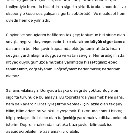
faaliyetiyle bunu da hissettiren sigorta şirketi, broker, acentesi ve
eksperiyle kusursuz çalışan sigorta sektörüdür. Ve maalesef hem
öyledir hem de yalnızdır.
Olayları ve sonuçlarını hafifleten tek şey; toplumun biri birine olan
sevgi, saygı ve dayanışmasıdır. Ülke olarak
en büyük sigortamız
da sanırım bu. Her şeyin kapsamda olduğu teminat türü; insan
sevgisi, yardımlaşma duygusu ve vatan sevgisi. Her aradığımızda,
ihtiyaç duyduğumuzda mutlaka yanımızda hissettiğimiz ebedi
teminatımız, coğrafyamız. Coğrafyamız kaderimizdir, kederimiz
olamaz.
Sallanır, yıkılmayız. Dünyada başka örneği de yoktur. Böyle bir
sigorta türünü de bulamayız. Bu topraklarda yaşamak hem şans,
hem de kaderdir. Biraz iyileştirme yapmak için lazım olan tek şey
bilim, bilim adamları ve akıl ile yaşamak. Bu konuda somut birkaç
bilgi paylaşımı ile bilime olan bağımlılığı yaratmak ve dikkat çekmek
isterim. Deprem hakkında mutlaka bazı şeyler bilinecek ise
aşağıdaki bilgiler ile başlamak iyi olabilir.