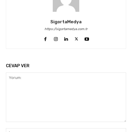
SigortaMedya
https://sigortamedya.com.tr
CEVAP VER
Yorum:
İsi