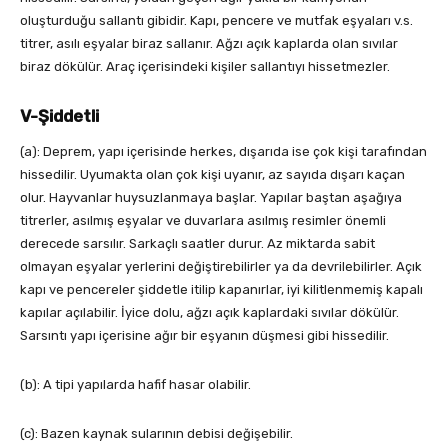
oluşturduğu sallantı gibidir. Kapı, pencere ve mutfak eşyaları v.s.
titrer, asılı eşyalar biraz sallanır. Ağzı açık kaplarda olan sıvılar
biraz dökülür. Araç içerisindeki kişiler sallantıyı hissetmezler.
V-Şiddetli
(a): Deprem, yapı içerisinde herkes, dışarıda ise çok kişi tarafından
hissedilir. Uyumakta olan çok kişi uyanır, az sayıda dışarı kaçan
olur. Hayvanlar huysuzlanmaya başlar. Yapılar baştan aşağıya
titrerler, asılmış eşyalar ve duvarlara asılmış resimler önemli
derecede sarsılır. Sarkaçlı saatler durur. Az miktarda sabit
olmayan eşyalar yerlerini değiştirebilirler ya da devrilebilirler. Açık
kapı ve pencereler şiddetle itilip kapanırlar, iyi kilitlenmemiş kapalı
kapılar açılabilir. İyice dolu, ağzı açık kaplardaki sıvılar dökülür.
Sarsıntı yapı içerisine ağır bir eşyanın düşmesi gibi hissedilir.
(b): A tipi yapılarda hafif hasar olabilir.
(c): Bazen kaynak sularının debisi değişebilir.