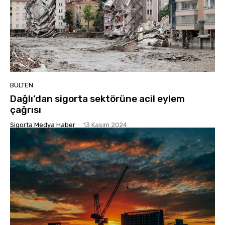
BÜLTEN
Dağlı’dan sigorta sektörüne acil eylem
çağrısı
Sigorta Medya Haber
-
13 Kasım 2024