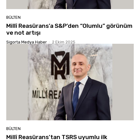
BÜLTEN
Millî Reasürans’a S&P’den “Olumlu” görünüm
ve not artışı
Sigorta Medya Haber
-
2 Ekim 2025
BÜLTEN
Millî Reasürans’tan TSRS uyumlu ilk