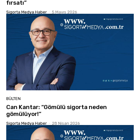
fırsatı”
Sigorta Medya Haber
-
5 Mayıs 2026
BÜLTEN
Can Kantar: “Gömülü sigorta neden
gömülüyor!”
Sigorta Medya Haber
-
28 Nisan 2026