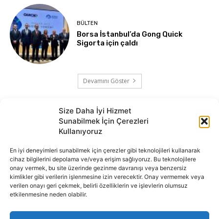
BÜLTEN
Borsa İstanbul’da Gong Quick
Sigorta için çaldı
Devamını Göster
Size Daha İyi Hizmet
Sunabilmek İçin Çerezleri
Kullanıyoruz
En iyi deneyimleri sunabilmek için çerezler gibi teknolojileri kullanarak
cihaz bilgilerini depolama ve/veya erişim sağlıyoruz. Bu teknolojilere
onay vermek, bu site üzerinde gezinme davranışı veya benzersiz
İnternet portalımızda yer alan tüm haber metini, resim ve benzeri
kimlikler gibi verilerin işlenmesine izin verecektir. Onay vermemek veya
içeriğin hakları Sigortamedya Yayıncılık A.Ş.'ye aittir. Hiçbir şekilde
verilen onayı geri çekmek, belirli özelliklerin ve işlevlerin olumsuz
basılı ya da elektronik bir ortamda, kaynak gösterilse bile izin
etkilenmesine neden olabilir.
alınmadan kullanılamaz.
e-Mail Adresimiz:
info@sigortamedia.com