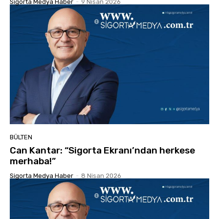
Sigorta Medya Haber
-
9 Nisan 2026
BÜLTEN
Can Kantar: “Sigorta Ekranı’ndan herkese
merhaba!”
Sigorta Medya Haber
-
8 Nisan 2026