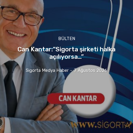
BÜLTEN
Can Kantar:”Sigorta şirketi halka
açılıyorsa…”
Sigorta Medya Haber
-
7 Ağustos 2026