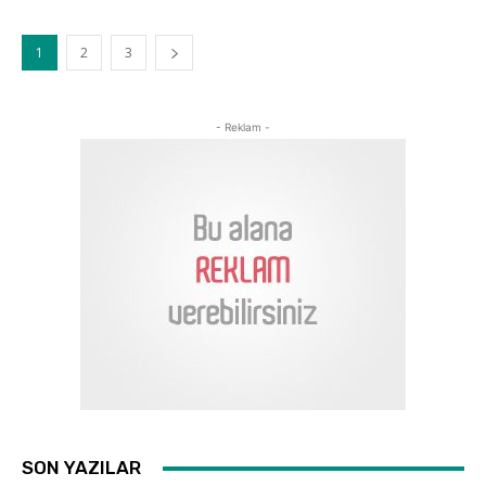
1
2
3
- Reklam -
SON YAZILAR