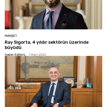
MANŞET
Ray Sigorta, 4 yıldır sektörün üzerinde
büyüdü
Haber Editörü
-
1 Mart 2022