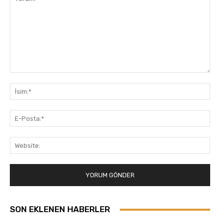
Yorum:
İsi
E-
Pos
Web
SON EKLENEN HABERLER