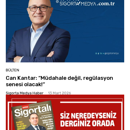
BÜLTEN
Can Kantar: “Müdahale değil, regülasyon
senesi olacak!”
Sigorta Medya Haber
-
13 Mart 2026