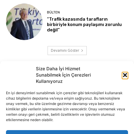
BÜLTEN
“Trafik kazasında tarafların
birbiriyle konum paylaşımı zorunlu
değil”
Devamını Göster
Size Daha İyi Hizmet
Sunabilmek İçin Çerezleri
Kullanıyoruz
En iyi deneyimleri sunabilmek için çerezler gibi teknolojileri kullanarak
cihaz bilgilerini depolama ve/veya erişim sağlıyoruz. Bu teknolojilere
onay vermek, bu site üzerinde gezinme davranışı veya benzersiz
İnternet portalımızda yer alan tüm haber metini, resim ve benzeri
kimlikler gibi verilerin işlenmesine izin verecektir. Onay vermemek veya
içeriğin hakları Sigortamedya Yayıncılık A.Ş.'ye aittir. Hiçbir şekilde
verilen onayı geri çekmek, belirli özelliklerin ve işlevlerin olumsuz
basılı ya da elektronik bir ortamda, kaynak gösterilse bile izin
etkilenmesine neden olabilir.
alınmadan kullanılamaz.