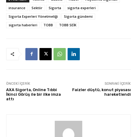
insurance
Sektör
Sigorta
sigorta experleri
Sigorta Experleri Yönetmeliği
Sigorta gündemi
sigorta haberleri
TOBB
TOBB SEİK
ÖNCEKI İÇERIK
SONRAKI İÇERIK
AXA Sigorta, Online Tıbbi
Faizler düştü, konut piyasası
İkinci Görüş ile bir ilke imza
hareketlendi
attı