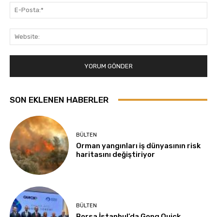
E-
Pos
Web
SON EKLENEN HABERLER
BÜLTEN
Orman yangınları iş dünyasının risk
haritasını değiştiriyor
BÜLTEN
Borsa İstanbul’da Gong Quick