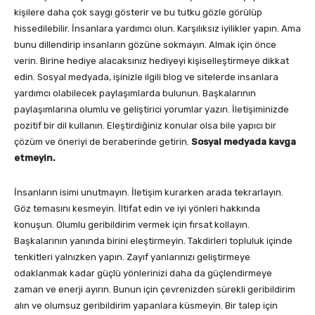
kişilere daha çok saygı gösterir ve bu tutku gözle görülüp
hissedilebilir. İnsanlara yardımcı olun. Karşılıksız iyilikler yapın. Ama
bunu dillendirip insanların gözüne sokmayın. Almak için önce
verin. Birine hediye alacaksınız hediyeyi kişiselleştirmeye dikkat
edin.
Sosyal medyada, işinizle ilgili blog ve sitelerde insanlara
yardımcı olabilecek paylaşımlarda bulunun. Başkalarının
paylaşımlarına olumlu ve geliştirici yorumlar yazın. İletişiminizde
pozitif bir dil kullanın. Eleştirdiğiniz konular olsa bile yapıcı bir
çözüm ve öneriyi de beraberinde getirin.
Sosyal medyada kavga
etmeyin.
İnsanların isimi unutmayın. İletişim kurarken arada tekrarlayın.
Göz temasını kesmeyin. İltifat edin ve iyi yönleri hakkında
konuşun. Olumlu geribildirim vermek için fırsat kollayın.
Başkalarının yanında birini eleştirmeyin. Takdirleri topluluk içinde
tenkitleri yalnızken yapın. Zayıf yanlarınızı geliştirmeye
odaklanmak kadar güçlü yönlerinizi daha da güçlendirmeye
zaman ve enerji ayırın. Bunun için çevrenizden sürekli geribildirim
alın ve olumsuz geribildirim yapanlara küsmeyin. Bir talep için