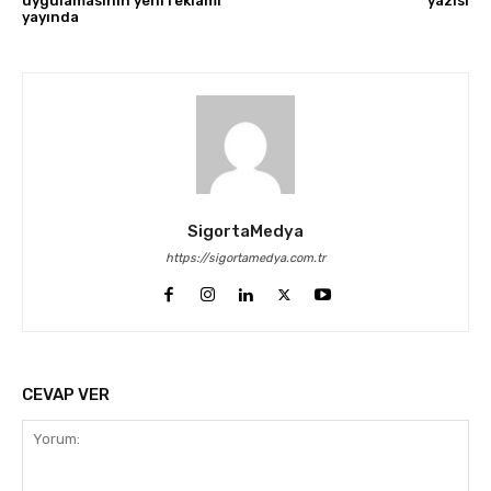
uygulamasının yeni reklamı
yazısı
yayında
SigortaMedya
https://sigortamedya.com.tr
CEVAP VER