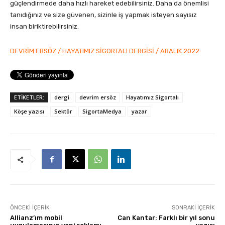
güçlendirmede daha hızlı hareket edebilirsiniz. Daha da önemlisi
tanıdığınız ve size güvenen, sizinle iş yapmak isteyen sayısız
insan biriktirebilirsiniz.
DEVRİM ERSÖZ / HAYATIMIZ SİGORTALI DERGİSİ / ARALIK 2022
ETİKETLER:
dergi
devrim ersöz
Hayatımız Sigortalı
Köşe yazısı
Sektör
SigortaMedya
yazar
ÖNCEKI İÇERIK
SONRAKI İÇERIK
Allianz’ım mobil
Can Kantar: Farklı bir yıl sonu