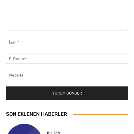
Yorum:
İsi
E-
Pos
Web
SON EKLENEN HABERLER
BÜLTEN