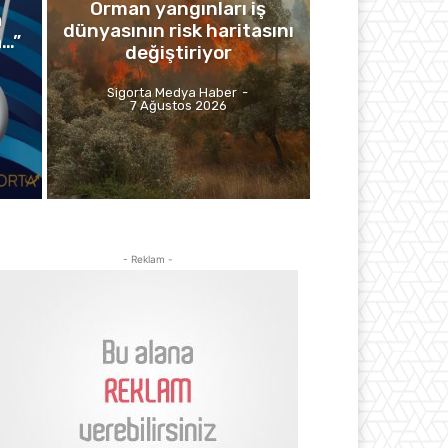
Orman yangınları iş
a
dünyasının risk haritasını
a…”
değiştiriyor
Sigorta Medya Haber
-
7 Ağustos 2026
- Reklam -