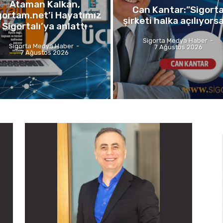
Ataman Kalkan,
Can Kantar:”Sigort
gortam.net’i Hayatımız
şirketi halka açılıyors
Sigortalı’ya anlattı
Sigorta Medya Haber
-
Sigorta Medya Haber
-
7 Ağustos 2026
7 Ağustos 2026