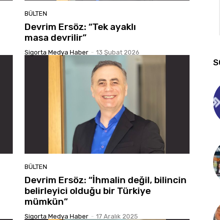
BÜLTEN
Devrim Ersöz: “Tek ayaklı
masa devrilir”
Sigorta Medya Haber
-
13 Şubat 2026
S
BÜLTEN
Devrim Ersöz: “İhmalin değil, bilincin
belirleyici olduğu bir Türkiye
mümkün”
Sigorta Medya Haber
-
17 Aralık 2025