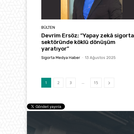
BÜLTEN
Devrim Ersöz: “Yapay zekâ sigorta
sektöründe köklü dönüşüm
yaratıyor”
Sigorta Medya Haber
-
13 Ağustos 2025
...
1
2
3
15