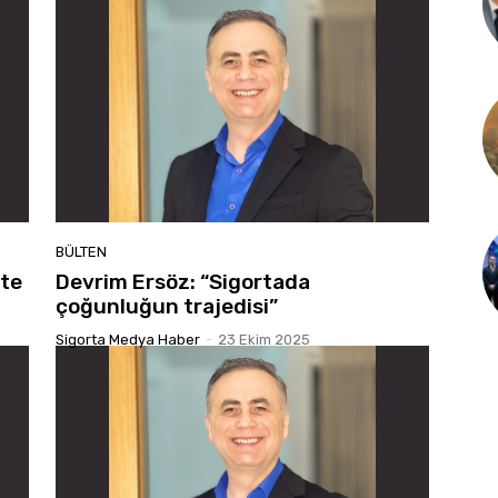
BÜLTEN
nte
Devrim Ersöz: “Sigortada
çoğunluğun trajedisi”
Sigorta Medya Haber
-
23 Ekim 2025