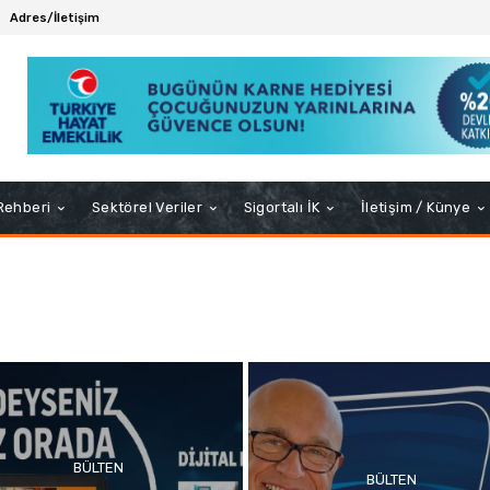
Adres/İletişim
 Rehberi
Sektörel Veriler
Sigortalı İK
İletişim / Künye
BÜLTEN
BÜLTEN