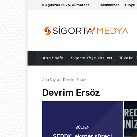
8 Ağustos 2026, Cumartesi
Hakkımızda
Künye
Ana Sayfa
Sigorta Köşe Yazıları
Tüketici
Ana Sayfa
Devrim Ersöz
Devrim Ersöz
BÜLTEN
SEDDK, eksper süreci