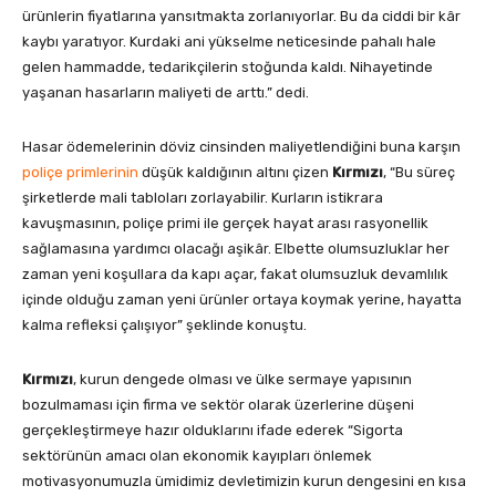
ürünlerin fiyatlarına yansıtmakta zorlanıyorlar. Bu da ciddi bir kâr
kaybı yaratıyor. Kurdaki ani yükselme neticesinde pahalı hale
gelen hammadde, tedarikçilerin stoğunda kaldı. Nihayetinde
yaşanan hasarların maliyeti de arttı.” dedi.
Hasar ödemelerinin döviz cinsinden maliyetlendiğini buna karşın
poliçe primlerinin
düşük kaldığının altını çizen
Kırmızı
, “Bu süreç
şirketlerde mali tabloları zorlayabilir. Kurların istikrara
kavuşmasının, poliçe primi ile gerçek hayat arası rasyonellik
sağlamasına yardımcı olacağı aşikâr. Elbette olumsuzluklar her
zaman yeni koşullara da kapı açar, fakat olumsuzluk devamlılık
içinde olduğu zaman yeni ürünler ortaya koymak yerine, hayatta
kalma refleksi çalışıyor” şeklinde konuştu.
Kırmızı
, kurun dengede olması ve ülke sermaye yapısının
bozulmaması için firma ve sektör olarak üzerlerine düşeni
gerçekleştirmeye hazır olduklarını ifade ederek “Sigorta
sektörünün amacı olan ekonomik kayıpları önlemek
motivasyonumuzla ümidimiz devletimizin kurun dengesini en kısa