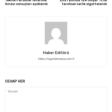
Teknik Personel Yeterlilik
2021 yılında 124 milyar TL’lik
Sınavı sonuçları açıklandı
tarımsal varlık sigortalandı
Haber Editörü
https://sigortamedya.com.tr
CEVAP VER