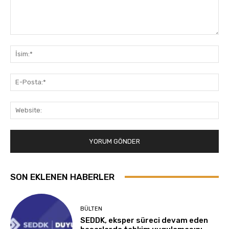
Yorum:
İsi
E-
Pos
Web
SON EKLENEN HABERLER
BÜLTEN
SEDDK, eksper süreci devam eden