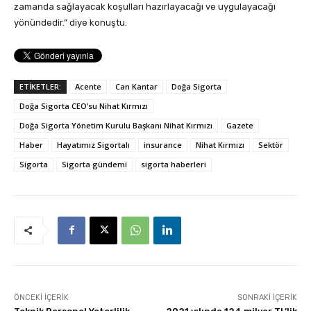
zamanda sağlayacak koşulları hazırlayacağı ve uygulayacağı
yönündedir.” diye konuştu.
ETİKETLER:
Acente
Can Kantar
Doğa Sigorta
Doğa Sigorta CEO’su Nihat Kırmızı
Doğa Sigorta Yönetim Kurulu Başkanı Nihat Kırmızı
Gazete
Haber
Hayatımız Sigortalı
insurance
Nihat Kırmızı
Sektör
Sigorta
Sigorta gündemi
sigorta haberleri
ÖNCEKI İÇERIK
SONRAKI İÇERIK