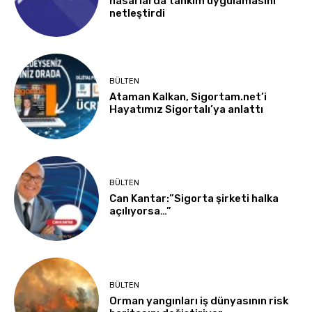
hasarlarda tahkim uygulamasını
netleştirdi
BÜLTEN
Ataman Kalkan, Sigortam.net’i
Hayatımız Sigortalı’ya anlattı
BÜLTEN
Can Kantar:”Sigorta şirketi halka
açılıyorsa…”
BÜLTEN
Orman yangınları iş dünyasının risk