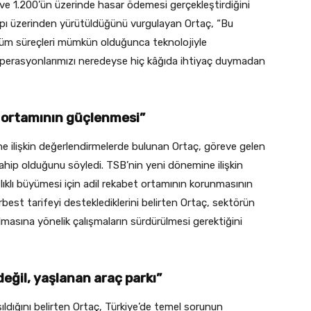
 ve 1.200’ün üzerinde hasar ödemesi gerçekleştirdiğini
tyapı üzerinden yürütüldüğünü vurgulayan Ortaç, “Bu
a tüm süreçleri mümkün olduğunca teknolojiyle
 operasyonlarımızı neredeyse hiç kâğıda ihtiyaç duymadan
t ortamının güçlenmesi”
ine ilişkin değerlendirmelerde bulunan Ortaç, göreve gelen
ahip olduğunu söyledi. TSB’nin yeni dönemine ilişkin
lıklı büyümesi için adil rekabet ortamının korunmasının
best tarifeyi desteklediklerini belirten Ortaç, sektörün
ılmasına yönelik çalışmaların sürdürülmesi gerektiğini
değil, yaşlanan araç parkı”
ldığını belirten Ortaç, Türkiye’de temel sorunun