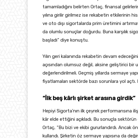
tamamladığını belirten Ortaç, finansal gelirleri
yılına girilir girilmez ise rekabetin etkilerinin
ve oto dışı sigortalarda prim üretimini artırma
da olumlu sonuçlar doğurdu. Buna karşılık sigor
başladı” diye konuştu.
Yılın geri kalanında rekabetin devam edeceğin
açısından olumsuz değil, aksine geliştirici bir un
değerlendirilmeli. Geçmiş yıllarda sermaye yap
fiyatlamaları sektörde bazı sorunlara yol açtı.
“İlk beş kârlı şirket arasına girdik”
Hepiyi Sigorta’nın ilk çeyrek performansına iliş
kâr elde ettiğini açıkladı. Bu sonuçla sektörün e
Ortaç, “Bu bizi ve ekibi gururlandırdı. Ancak ö
kullandı. Şirketin öz sermaye yapısına da deği