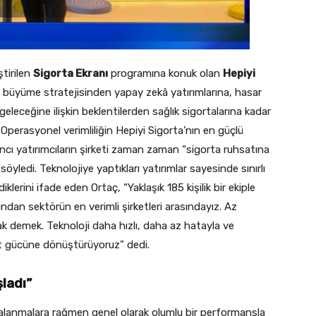
tirilen
Sigorta Ekranı
programına konuk olan
Hepiyi
in büyüme stratejisinden yapay zekâ yatırımlarına, hasar
eleceğine ilişkin beklentilerden sağlık sigortalarına kadar
 Operasyonel verimliliğin Hepiyi Sigorta’nın en güçlü
ncı yatırımcıların şirketi zaman zaman “sigorta ruhsatına
 söyledi. Teknolojiye yaptıkları yatırımlar sayesinde sınırlı
lerini ifade eden Ortaç, “Yaklaşık 185 kişilik bir ekiple
ndan sektörün en verimli şirketleri arasındayız. Az
ak demek. Teknoloji daha hızlı, daha az hatayla ve
abet gücüne dönüştürüyoruz” dedi.
şladı”
alanmalara rağmen genel olarak olumlu bir performansla