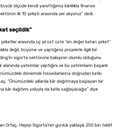
yük ölçüde kendi yarattığımız kârlılıkla finanse
örün ilk 10 şirketi arasında yer alıyoruz” dedi.
ket seçildik”
rketler arasında üç yıl üst üste “en değer katan şirket”
ıkla değil, büyüme ve yaptığınız projelerle ilgili bir
lding’in sigorta sektörüne bakışının olumlu olduğunu
alanında yatırımlar yaptığını ve bu yatırımların başarılı
ın önümüzdeki dönemde hissedarlarına doğrudan katkı
taç, “Önümüzdeki yıllarda kâr dağıtmaya başlayan bir
ına kâr dağıtımı yoluyla da katkı sağlayacağız” diye
şan Ortaç, Hepiyi Sigorta’nın günlük yaklaşık 250 bin teklif