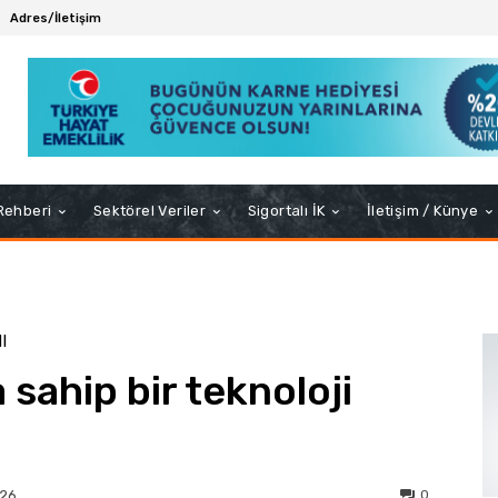
Adres/İletişim
 Rehberi
Sektörel Veriler
Sigortalı İK
İletişim / Künye
I
 sahip bir teknoloji
0
026