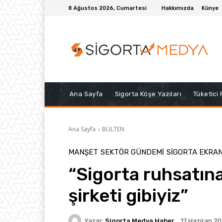
8 Ağustos 2026, Cumartesi
Hakkımızda
Künye
Ana Sayfa
Sigorta Köşe Yazıları
Tüketici
Ana Sayfa
BÜLTEN
MANŞET
SEKTÖR GÜNDEMİ
SIGORTA EKRAN
“Sigorta ruhsatına
şirketi gibiyiz”
Yazar:
Sigorta Medya Haber
17 Haziran 2