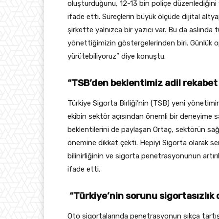
oluşturduğunu, 12-13 bin poliçe düzenlediğini
ifade etti. Süreçlerin büyük ölçüde dijital al
şirkette yalnızca bir yazıcı var. Bu da aslınd
yönettiğimizin göstergelerinden biri. Günlük
yürütebiliyoruz” diye konuştu.
“TSB’den beklentimiz adil rekabe
Türkiye Sigorta Birliği’nin (TSB) yeni yönetim
ekibin sektör açısından önemli bir deneyime s
beklentilerini de paylaşan Ortaç, sektörün sağ
önemine dikkat çekti. Hepiyi Sigorta olarak ser
bilinirliğinin ve sigorta penetrasyonunun artır
ifade etti.
“Türkiye’nin sorunu sigortasızlık 
Oto sigortalarında penetrasyonun sıkça tartışı