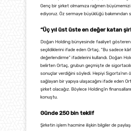
Genç bir şirket olmamıza rağmen büyümemizi bü
ediyoruz. Öz sermaye büyüklüğü bakımından sekt
“Üç yıl üst üste en değer katan şir
Doğan Holding bünyesinde faaliyet gösteren şi
seçildiklerini ifade eden Ortaç, “Bu sadece kârlıl
değerlendirme” ifadelerini kullandı. Doğan Ho
belirten Ortaç, grubun geçmişte de sigortacılık 
sonuçlar verdiğini söyledi. Hepiyi Sigorta’n
sağlayan bir yapıya ulaşacağını ifade eden Or
şirket olacağız. Böylece Holding’in finansallar
konuştu.
Günde 250 bin teklif
Şirketin işlem hacmine ilişkin bilgiler de payla