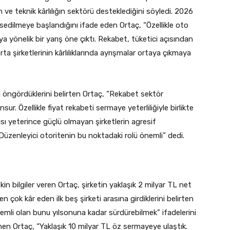
n ve teknik kârlılığın sektörü desteklediğini söyledi. 2026
 hissedilmeye başlandığını ifade eden Ortaç, “Özellikle oto
ya yönelik bir yarış öne çıktı. Rekabet, tüketici açısından
ta şirketlerinin kârlılıklarında ayrışmalar ortaya çıkmaya
i öngördüklerini belirten Ortaç, “Rekabet sektör
sur. Özellikle fiyat rekabeti sermaye yeterliliğiyle birlikte
ısı yeterince güçlü olmayan şirketlerin agresif
 Düzenleyici otoritenin bu noktadaki rolü önemli” dedi.
kin bilgiler veren Ortaç, şirketin yaklaşık 2 milyar TL net
n çok kâr eden ilk beş şirketi arasına girdiklerini belirten
nemli olan bunu yılsonuna kadar sürdürebilmek” ifadelerini
nen Ortaç, “Yaklaşık 10 milyar TL öz sermayeye ulaştık.