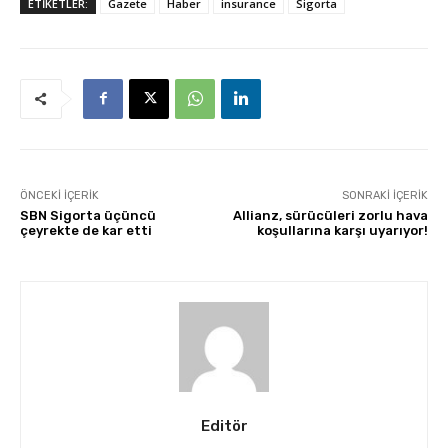
ETİKETLER:
Gazete
Haber
insurance
Sigorta
ÖNCEKI İÇERIK
SONRAKI İÇERIK
SBN Sigorta üçüncü
Allianz, sürücüleri zorlu hava
çeyrekte de kar etti
koşullarına karşı uyarıyor!
Editör