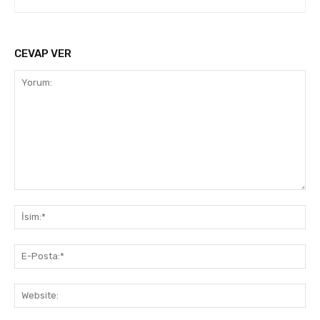
CEVAP VER
Yorum:
İsi
E-
Pos
Web