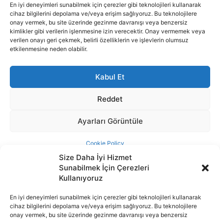
Size Daha İyi Hizmet
Sunabilmek İçin Çerezleri
Kullanıyoruz
En iyi deneyimleri sunabilmek için çerezler gibi teknolojileri kullanarak
cihaz bilgilerini depolama ve/veya erişim sağlıyoruz. Bu teknolojilere
İnternet portalımızda yer alan tüm haber metini, resim ve benzeri
onay vermek, bu site üzerinde gezinme davranışı veya benzersiz
içeriğin hakları Sigortamedya Yayıncılık A.Ş.'ye aittir. Hiçbir şekilde