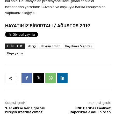
kullanın. Unutmayın en profesyonel konuşmacılar bile el
notlarından yararlanır. Güvenle ve coşkuyla harika konuşmalar
yapmanız dileğiyle…
HAYATIMIZ SİGORTALI / AĞUSTOS 2019
ETİKETLER:
dergi
devrim ersöz
Hayatımız Sigortalı
Köşe yazısı
ÖNCEKI İÇERIK
SONRAKI İÇERIK
‘Her elbise her sigortalı
BNP Paribas Faaliyet
bireyin üzerine olmaz’
Raporu’na 3 ödül birden