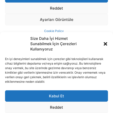
Size Daha İyi Hizmet
Sunabilmek İçin Çerezleri
Kullanıyoruz
En iyi deneyimleri sunabilmek için çerezler gibi teknolojileri kullanarak
cihaz bilgilerini depolama ve/veya erişim sağlıyoruz. Bu teknolojilere
İnternet portalımızda yer alan tüm haber metini, resim ve benzeri
onay vermek, bu site üzerinde gezinme davranışı veya benzersiz
içeriğin hakları Sigortamedya Yayıncılık A.Ş.'ye aittir. Hiçbir şekilde
kimlikler gibi verilerin işlenmesine izin verecektir. Onay vermemek veya
basılı ya da elektronik bir ortamda, kaynak gösterilse bile izin
verilen onayı geri çekmek, belirli özelliklerin ve işlevlerin olumsuz
alınmadan kullanılamaz.
etkilenmesine neden olabilir.
e-Mail Adresimiz:
info@sigortamedia.com
Kabul Et
Reddet