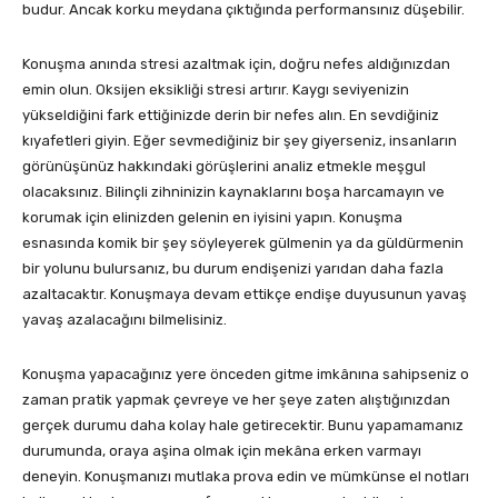
budur. Ancak korku meydana çıktığında performansınız düşebilir.
Konuşma anında stresi azaltmak için, doğru nefes aldığınızdan
emin olun. Oksijen eksikliği stresi artırır. Kaygı seviyenizin
yükseldiğini fark ettiğinizde derin bir nefes alın. En sevdiğiniz
kıyafetleri giyin. Eğer sevmediğiniz bir şey giyerseniz, insanların
görünüşünüz hakkındaki görüşlerini analiz etmekle meşgul
olacaksınız. Bilinçli zihninizin kaynaklarını boşa harcamayın ve
korumak için elinizden gelenin en iyisini yapın. Konuşma
esnasında komik bir şey söyleyerek gülmenin ya da güldürmenin
bir yolunu bulursanız, bu durum endişenizi yarıdan daha fazla
azaltacaktır. Konuşmaya devam ettikçe endişe duyusunun yavaş
yavaş azalacağını bilmelisiniz.
Konuşma yapacağınız yere önceden gitme imkânına sahipseniz o
zaman pratik yapmak çevreye ve her şeye zaten alıştığınızdan
gerçek durumu daha kolay hale getirecektir. Bunu yapamamanız
durumunda, oraya aşina olmak için mekâna erken varmayı
deneyin. Konuşmanızı mutlaka prova edin ve mümkünse el notları