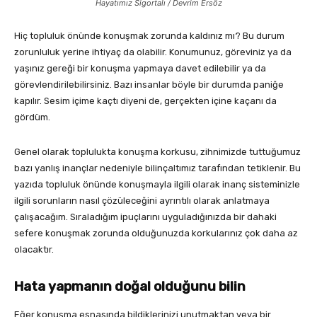
Hayatımız Sigortalı / Devrim Ersöz
Hiç topluluk önünde konuşmak zorunda kaldınız mı? Bu durum
zorunluluk yerine ihtiyaç da olabilir. Konumunuz, göreviniz ya da
yaşınız gereği bir konuşma yapmaya davet edilebilir ya da
görevlendirilebilirsiniz. Bazı insanlar böyle bir durumda paniğe
kapılır. Sesim içime kaçtı diyeni de, gerçekten içine kaçanı da
gördüm.
Genel olarak toplulukta konuşma korkusu, zihnimizde tuttuğumuz
bazı yanlış inançlar nedeniyle bilinçaltımız tarafından tetiklenir. Bu
yazıda topluluk önünde konuşmayla ilgili olarak inanç sisteminizle
ilgili sorunların nasıl çözüleceğini ayrıntılı olarak anlatmaya
çalışacağım. Sıraladığım ipuçlarını uyguladığınızda bir dahaki
sefere konuşmak zorunda olduğunuzda korkularınız çok daha az
olacaktır.
Hata yapmanın doğal olduğunu bilin
Eğer konuşma esnasında bildiklerinizi unutmaktan veya bir