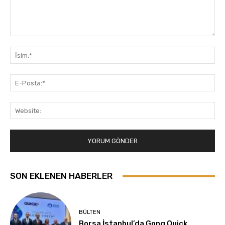
Yorum:
İsi
E-
Pos
Web
SON EKLENEN HABERLER
BÜLTEN
Borsa İstanbul’da Gong Quick