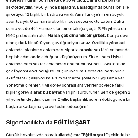
enteresan tarafı bu şirkette de 30 yıl oldu. Daha önce başka
sektördeydim. 1988 yılında başladım. Başladığımda burası bir aile
şirketiydi. 12 kişilik bir kadrosu vardı. Ama Türkiye’nin en büyük
acentesiydi. O zaman brokerlik müessesesi yoktu zaten. Daha
sonra yüzde 40’ı Fransız olan bir ortaklığa geçti. 1998 yılında da
MMC grubu satın aldı.
Marsh çok dinamik bir şirket.
Dünya devi
olan şirket, bir sürü yeni şey öğreniyorsunuz. Özellikle yönetsel
anlamda, planlama anlamında, sigorta aracılık sektörü anlamında
hep bir adım önde olduğunu düşünüyorum. Şirket, hem kişisel
anlamda hem sektör anlamında önemli bir oyuncu… Sektöre de
çok faydası dokunduğunu düşünüyorum. Dernekte ise 15 yıldır
aktif olarak çalışıyorum. Bizim dernekte şöyle bir uygulama var:
Yönetime girenler, 4 yıl görev sonrası ara verirler böylece farklı
kişiler görev alarak bu bayrak yarışını sürdürürler. Ben de geçen 2
yıl yönetimdeydim, üzerine 2 yıllık başkanlık sürem dolduğunda bir
başka arkadaşıma görevi teslim edeceğim.”
Sigortacılıkta da EĞİTİM ŞART
Günlük hayatımızda sıkça kullandığımız
“Eğitim şart”
şeklinde bir