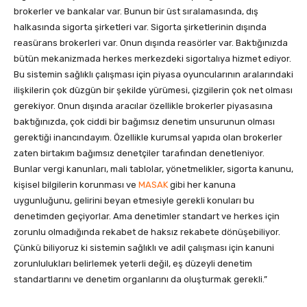
brokerler ve bankalar var. Bunun bir üst sıralamasında, dış
halkasında sigorta şirketleri var. Sigorta şirketlerinin dışında
reasürans brokerleri var. Onun dışında reasörler var. Baktığınızda
bütün mekanizmada herkes merkezdeki sigortalıya hizmet ediyor.
Bu sistemin sağlıklı çalışması için piyasa oyuncularının aralarındaki
ilişkilerin çok düzgün bir şekilde yürümesi, çizgilerin çok net olması
gerekiyor. Onun dışında aracılar özellikle brokerler piyasasına
baktığınızda, çok ciddi bir bağımsız denetim unsurunun olması
gerektiği inancındayım. Özellikle kurumsal yapıda olan brokerler
zaten birtakım bağımsız denetçiler tarafından denetleniyor.
Bunlar vergi kanunları, mali tablolar, yönetmelikler, sigorta kanunu,
kişisel bilgilerin korunması ve
MASAK
gibi her kanuna
uygunluğunu, gelirini beyan etmesiyle gerekli konuları bu
denetimden geçiyorlar. Ama denetimler standart ve herkes için
zorunlu olmadığında rekabet de haksız rekabete dönüşebiliyor.
Çünkü biliyoruz ki sistemin sağlıklı ve adil çalışması için kanuni
zorunlulukları belirlemek yeterli değil, eş düzeyli denetim
standartlarını ve denetim organlarını da oluşturmak gerekli.”