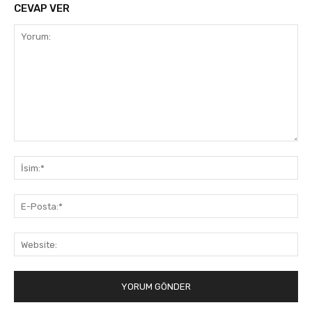
CEVAP VER
Yorum:
İsi
E-
Pos
Web