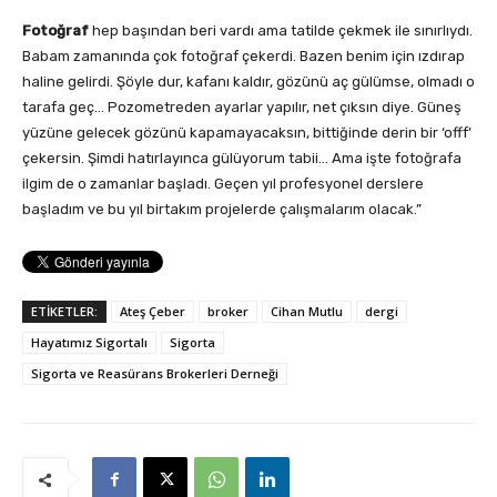
Fotoğraf
hep başından beri vardı ama tatilde çekmek ile sınırlıydı.
Babam zamanında çok fotoğraf çekerdi. Bazen benim için ızdırap
haline gelirdi. Şöyle dur, kafanı kaldır, gözünü aç gülümse, olmadı o
tarafa geç… Pozometreden ayarlar yapılır, net çıksın diye. Güneş
yüzüne gelecek gözünü kapamayacaksın, bittiğinde derin bir ‘offf’
çekersin. Şimdi hatırlayınca gülüyorum tabii… Ama işte fotoğrafa
ilgim de o zamanlar başladı. Geçen yıl profesyonel derslere
başladım ve bu yıl birtakım projelerde çalışmalarım olacak.”
ETİKETLER:
Ateş Çeber
broker
Cihan Mutlu
dergi
Hayatımız Sigortalı
Sigorta
Sigorta ve Reasürans Brokerleri Derneği