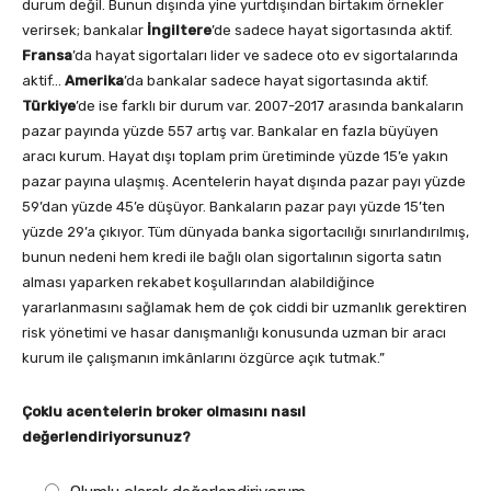
durum değil. Bunun dışında yine yurtdışından birtakım örnekler
verirsek; bankalar
İngiltere
’de sadece hayat sigortasında aktif.
Fransa
’da hayat sigortaları lider ve sadece oto ev sigortalarında
aktif…
Amerika
’da bankalar sadece hayat sigortasında aktif.
Türkiye
’de ise farklı bir durum var. 2007-2017 arasında bankaların
pazar payında yüzde 557 artış var. Bankalar en fazla büyüyen
aracı kurum. Hayat dışı toplam prim üretiminde yüzde 15’e yakın
pazar payına ulaşmış. Acentelerin hayat dışında pazar payı yüzde
59’dan yüzde 45’e düşüyor. Bankaların pazar payı yüzde 15’ten
yüzde 29’a çıkıyor. Tüm dünyada banka sigortacılığı sınırlandırılmış,
bunun nedeni hem kredi ile bağlı olan sigortalının sigorta satın
alması yaparken rekabet koşullarından alabildiğince
yararlanmasını sağlamak hem de çok ciddi bir uzmanlık gerektiren
risk yönetimi ve hasar danışmanlığı konusunda uzman bir aracı
kurum ile çalışmanın imkânlarını özgürce açık tutmak.”
Çoklu acentelerin broker olmasını nasıl
değerlendiriyorsunuz?