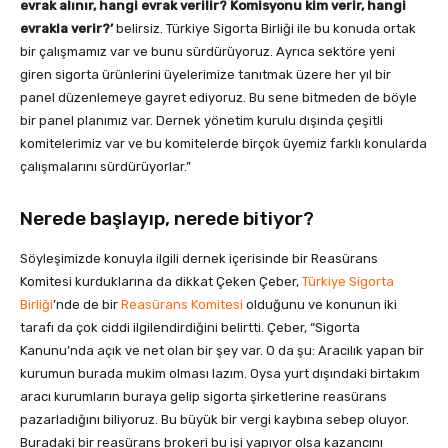
evrak alınır, hangi evrak verilir? Komisyonu kim verir, hangi
evrakla verir?’
belirsiz. Türkiye Sigorta Birliği ile bu konuda ortak
bir çalışmamız var ve bunu sürdürüyoruz. Ayrıca sektöre yeni
giren sigorta ürünlerini üyelerimize tanıtmak üzere her yıl bir
panel düzenlemeye gayret ediyoruz. Bu sene bitmeden de böyle
bir panel planımız var. Dernek yönetim kurulu dışında çeşitli
komitelerimiz var ve bu komitelerde birçok üyemiz farklı konularda
çalışmalarını sürdürüyorlar.”
Nerede başlayıp, nerede bitiyor?
Söyleşimizde konuyla ilgili dernek içerisinde bir Reasürans
Komitesi kurduklarına da dikkat Çeken Çeber,
Türkiye Sigorta
Birliği
’nde de bir
Reasürans Komitesi
olduğunu ve konunun iki
tarafı da çok ciddi ilgilendirdiğini belirtti. Çeber, “Sigorta
Kanunu’nda açık ve net olan bir şey var. O da şu: Aracılık yapan bir
kurumun burada mukim olması lazım. Oysa yurt dışındaki birtakım
aracı kurumların buraya gelip sigorta şirketlerine reasürans
pazarladığını biliyoruz. Bu büyük bir vergi kaybına sebep oluyor.
Buradaki bir reasürans brokeri bu işi yapıyor olsa kazancını