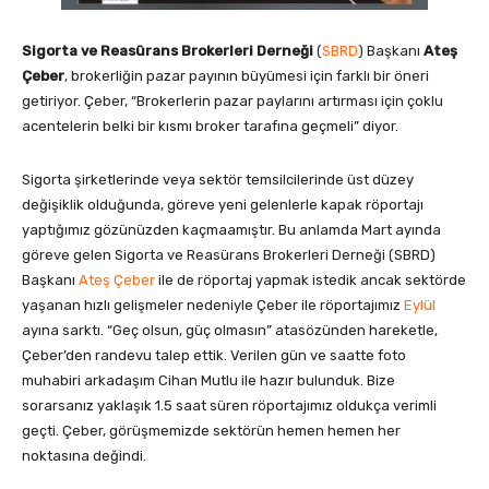
Sigorta ve Reasürans Brokerleri Derneği
(
SBRD
) Başkanı
Ateş
Çeber
, brokerliğin pazar payının büyümesi için farklı bir öneri
getiriyor. Çeber, “Brokerlerin pazar paylarını artırması için çoklu
acentelerin belki bir kısmı broker tarafına geçmeli” diyor.
Sigorta şirketlerinde veya sektör temsilcilerinde üst düzey
değişiklik olduğunda, göreve yeni gelenlerle kapak röportajı
yaptığımız gözünüzden kaçmaamıştır. Bu anlamda Mart ayında
göreve gelen Sigorta ve Reasürans Brokerleri Derneği (SBRD)
Başkanı
Ateş Çeber
ile de röportaj yapmak istedik ancak sektörde
yaşanan hızlı gelişmeler nedeniyle Çeber ile röportajımız
Eylül
ayına sarktı. “Geç olsun, güç olmasın” atasözünden hareketle,
Çeber’den randevu talep ettik. Verilen gün ve saatte foto
muhabiri arkadaşım Cihan Mutlu ile hazır bulunduk. Bize
sorarsanız yaklaşık 1.5 saat süren röportajımız oldukça verimli
geçti. Çeber, görüşmemizde sektörün hemen hemen her
noktasına değindi.