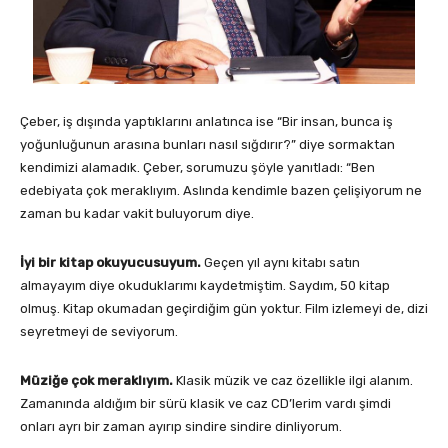
Çeber, iş dışında yaptıklarını anlatınca ise “Bir insan, bunca iş
yoğunluğunun arasına bunları nasıl sığdırır?” diye sormaktan
kendimizi alamadık. Çeber, sorumuzu şöyle yanıtladı: “Ben
edebiyata çok meraklıyım. Aslında kendimle bazen çelişiyorum ne
zaman bu kadar vakit buluyorum diye.
İyi bir kitap okuyucusuyum.
Geçen yıl aynı kitabı satın
almayayım diye okuduklarımı kaydetmiştim. Saydım, 50 kitap
olmuş. Kitap okumadan geçirdiğim gün yoktur. Film izlemeyi de, dizi
seyretmeyi de seviyorum.
Müziğe çok meraklıyım.
Klasik müzik ve caz özellikle ilgi alanım.
Zamanında aldığım bir sürü klasik ve caz CD’lerim vardı şimdi
onları ayrı bir zaman ayırıp sindire sindire dinliyorum.