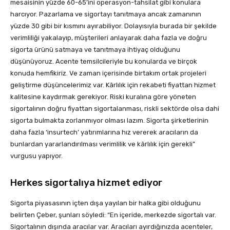
mesaisinin yüzde 60-65’ini operasyon-tahsilat gibi konulara
harcıyor. Pazarlama ve sigortayı tanıtmaya ancak zamanının
yüzde 30 gibi bir kısmını ayırabiliyor. Dolayısıyla burada bir şekilde
verimliliği yakalayıp, müşterileri anlayarak daha fazla ve doğru
sigorta ürünü satmaya ve tanıtmaya ihtiyaç olduğunu
düşünüyoruz. Acente temsilcileriyle bu konularda ve birçok
konuda hemfikiriz. Ve zaman içerisinde birtakım ortak projeleri
geliştirme düşüncelerimiz var. Kârlılık için rekabeti fiyattan hizmet
kalitesine kaydırmak gerekiyor. Riski kuralına göre yöneten
sigortalının doğru fiyattan sigortalanması, riskli sektörde olsa dahi
sigorta bulmakta zorlanmıyor olması lazım. Sigorta şirketlerinin
daha fazla ‘insurtech’ yatırımlarına hız vererek aracıların da
bunlardan yararlandırılması verimlilik ve kârlılık için gerekli”
vurgusu yapıyor.
Herkes sigortalıya hizmet ediyor
Sigorta piyasasının içten dışa yayılan bir halka gibi olduğunu
belirten Çeber, şunları söyledi: “En içeride, merkezde sigortalı var.
Sigortalının dışında aracılar var. Aracıları ayırdığınızda acenteler,