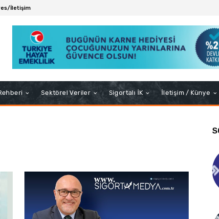
es/İletişim
 Rehberi
Sektörel Veriler
Sigortalı İK
İletişim / Künye
S