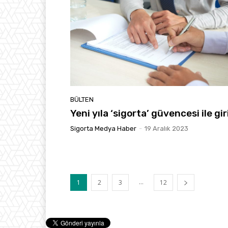
BÜLTEN
Yeni yıla ‘sigorta’ güvencesi ile gir
Sigorta Medya Haber
-
19 Aralık 2023
...
1
2
3
12