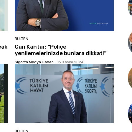
BÜLTEN
cak
Can Kantar: “Poliçe
yenilemelerinizde bunlara dikkat!”
Sigorta Medya Haber
-
19 Kasım 2024
BÜLTEN