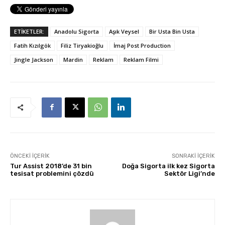
ETİKETLER:
Anadolu Sigorta
Aşık Veysel
Bir Usta Bin Usta
Fatih Kızılgök
Filiz Tiryakioğlu
İmaj Post Production
Jingle Jackson
Mardin
Reklam
Reklam Filmi
ÖNCEKI İÇERIK
SONRAKI İÇERIK
Tur Assist 2018’de 31 bin
Doğa Sigorta ilk kez Sigorta
tesisat problemini çözdü
Sektör Ligi’nde