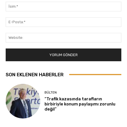
İsi
E-
Pos
Web
SON EKLENEN HABERLER
BÜLTEN
“Trafik kazasında tarafların
birbiriyle konum paylaşımı zorunlu
değil”