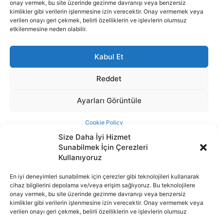
Size Daha İyi Hizmet
Sunabilmek İçin Çerezleri
Kullanıyoruz
En iyi deneyimleri sunabilmek için çerezler gibi teknolojileri kullanarak
cihaz bilgilerini depolama ve/veya erişim sağlıyoruz. Bu teknolojilere
İnternet portalımızda yer alan tüm haber metini, resim ve benzeri
onay vermek, bu site üzerinde gezinme davranışı veya benzersiz
içeriğin hakları Sigortamedya Yayıncılık A.Ş.'ye aittir. Hiçbir şekilde
kimlikler gibi verilerin işlenmesine izin verecektir. Onay vermemek veya
basılı ya da elektronik bir ortamda, kaynak gösterilse bile izin
verilen onayı geri çekmek, belirli özelliklerin ve işlevlerin olumsuz
alınmadan kullanılamaz.