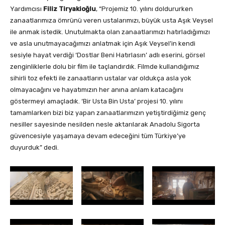
Yardımcısı
Filiz Tiryakioğlu
, “Projemiz 10. yılını doldururken
zanaatlarımıza ömrünü veren ustalarımızı, büyük usta Aşık Veysel
ile anmak istedik. Unutulmakta olan zanaatlarımızı hatırladığımızı
ve asla unutmayacağımızı anlatmak için Aşık Veysel’in kendi
sesiyle hayat verdiği ‘Dostlar Beni Hatırlasın’ adlı eserini, görsel
zenginliklerle dolu bir film ile taçlandırdık. Filmde kullandığımız
sihirli toz efekti ile zanaatların ustalar var oldukça asla yok
olmayacağını ve hayatımızın her anına anlam katacağını
göstermeyi amaçladık. ‘Bir Usta Bin Usta’ projesi 10. yılını
tamamlarken bizi biz yapan zanaatlarımızın yetiştirdiğimiz genç
nesiller sayesinde nesilden nesle aktarılarak Anadolu Sigorta
güvencesiyle yaşamaya devam edeceğini tüm Türkiye’ye
duyurduk” dedi.