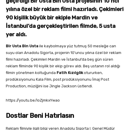
geçirdiği Bir Usta Bin Usta projesinin 10’ncı
yılına özel bir reklam filmi hazırladı. Çekimleri
90 kişilik büyük bir ekiple Mardin ve
İstanbul’da gerçekleştirilen filmde, 5 usta
yer aldı.
Bir Usta Bin Usta
ile kaybolmaya yüz tutmuş 50 mesleğe can
suyu olan Anadolu Sigorta, projenin 10’uncu yılına özel bir reklam
filmi hazırladı. Çekimleri Mardin ve İstanbul’da beş gün süren
reklam filminde 90 kişilik bir ekip görev aldı. Beş ustanın rol aldığı
filmin yönetmen koltuğunda
Fatih Kızılgök
otururken,
prodüksiyonunu Kala Film, post prodüksiyonunu İmaj Post
Production, müziğini ise Jingle Jackson üstlendi.
https://youtu.be/IoZjmkxYwao
Dostlar Beni Hatırlasın
Reklam filmiyle ilgili bilgi veren Anadolu Sigorta I. Genel Müdür