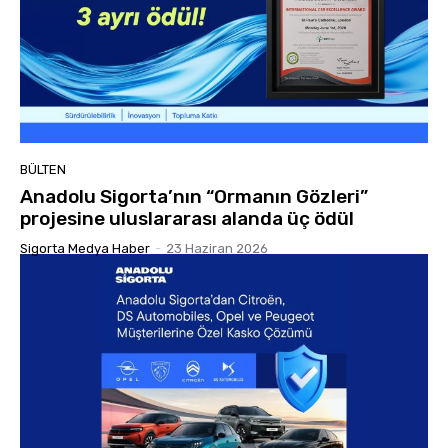
BÜLTEN
Anadolu Sigorta’nın “Ormanın Gözleri”
projesine uluslararası alanda üç ödül
Sigorta Medya Haber
-
23 Haziran 2026