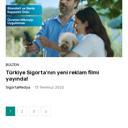
BÜLTEN
Türkiye Sigorta’nın yeni reklam filmi
yayında!
SigortaMedya
-
13 Temmuz 2022
1
2
3