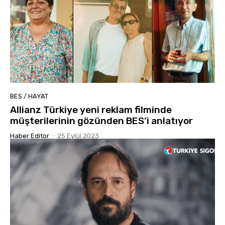
BES / HAYAT
Allianz Türkiye yeni reklam filminde
müşterilerinin gözünden BES’i anlatıyor
Haber Editor
-
25 Eylül 2023