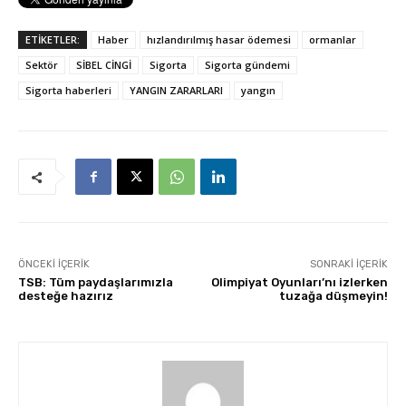
ETİKETLER:
Haber
hızlandırılmış hasar ödemesi
ormanlar
Sektör
SİBEL CİNGİ
Sigorta
Sigorta gündemi
Sigorta haberleri
YANGIN ZARARLARI
yangın
ÖNCEKI İÇERIK
SONRAKI İÇERIK
TSB: Tüm paydaşlarımızla
Olimpiyat Oyunları’nı izlerken
desteğe hazırız
tuzağa düşmeyin!