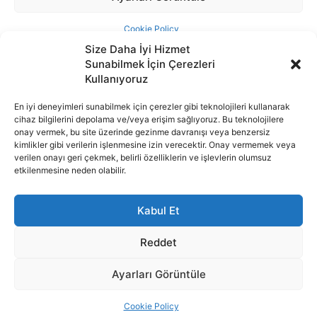
Size Daha İyi Hizmet
Sunabilmek İçin Çerezleri
Kullanıyoruz
En iyi deneyimleri sunabilmek için çerezler gibi teknolojileri kullanarak
cihaz bilgilerini depolama ve/veya erişim sağlıyoruz. Bu teknolojilere
İnternet portalımızda yer alan tüm haber metini, resim ve benzeri
onay vermek, bu site üzerinde gezinme davranışı veya benzersiz
içeriğin hakları Sigortamedya Yayıncılık A.Ş.'ye aittir. Hiçbir şekilde
kimlikler gibi verilerin işlenmesine izin verecektir. Onay vermemek veya
basılı ya da elektronik bir ortamda, kaynak gösterilse bile izin
verilen onayı geri çekmek, belirli özelliklerin ve işlevlerin olumsuz
alınmadan kullanılamaz.
etkilenmesine neden olabilir.
e-Mail Adresimiz:
info@sigortamedia.com
Kabul Et
Reddet
Ayarları Görüntüle
© 2015 - 2025 Sigortamedya Yayın Grubu | Sigortamedya
Yayıncılık A.Ş.
Cookie Policy