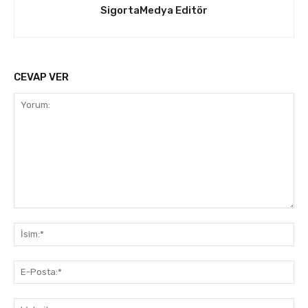
SigortaMedya Editör
CEVAP VER
Yorum:
İsi
E-
Pos
Web