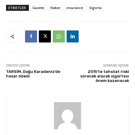
ETİKETLER:
Gazete
Haber
insurance
Sigorta
ÖNCEKI İÇERIK
SONRAKI İÇERIK
TARSİM, Doğu Karadeniz’de
2015’te tahsilat riski
hasar ödedi
sürecek alacak sigortası
önem kazanacak