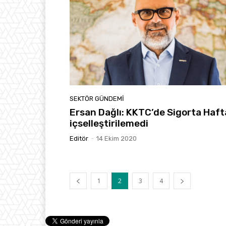
SEKTÖR GÜNDEMİ
Ersan Dağlı: KKTC’de Sigorta Haft
içselleştirilemedi
Editör
-
14 Ekim 2020
1
2
3
4