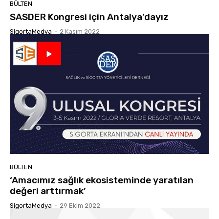
BÜLTEN
SASDER Kongresi için Antalya’dayız
SigortaMedya
-
2 Kasım 2022
BÜLTEN
‘Amacımız sağlık ekosisteminde yaratılan
değeri arttırmak’
SigortaMedya
-
29 Ekim 2022