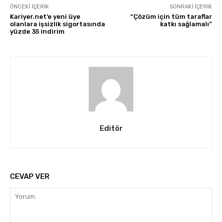
ÖNCEKI İÇERIK
SONRAKI İÇERIK
Kariyer.net’e yeni üye
“Çözüm için tüm taraflar
olanlara işsizlik sigortasında
katkı sağlamalı”
yüzde 35 indirim
Editör
CEVAP VER