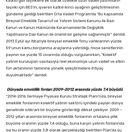
katkısı gibi teşviklere ek olarak özellikle uzun vadeli yatırımların
teşviki için BES’in, işveren katkılı ikinci ayağının geliştirilmesinin
gündeme geldiği belirtilen Orta Vadeli Program’da “Bu kapsamda
Bireysel Emeklilik Tasarruf ve Yatırım Sistemi Kanunu ile Bazı
Kanun ve Kanun Hükmünde Kararnamelerde Değişiklik
Yapılmasına Dair Kanun ile önemli bir gelişme sağlanmıştır” denildi.
2013 Eylül ayı itibariyle bireysel emeklilik fonu varlıklarının yüzde
59’unun kamu borçlanma araçlarına yatırıldığı, hisse senetlerinin
payının ise yüzde 15 civarında olduğu vurgulanırken, “Kolektif
yatırım kuruluşları vasıtasıyla reel ekonomiye uzun vadeli ve etkin
fon aktarımının teminine yönelik iyileştirmelere ihtiyaç
duyulmaktadır” denildi.
Dünyada emeklilik fonları 2009-2012 arasında yüzde 7,4 büyüdü
“2014-2016 Sermaye Piyasası Kurulu Stratejik Planı’nda, bireysel
emeklilik fonlarının kolektif yatırım sektörü içindeki payları dünya
genelinde istikrarlı bir büyüme gösterdiği dikkat çekiliyor. 2009 –
2012 yılları arasında bireysel emeklilik fonlarının ortalama yıllık
büyüme oranının yüzde 7,4 olduğu, buna karşın yatırım fonlarında
ise bu oranın yüzde 3,8 olarak gerçekleştiği belirtilen Plan’da şu