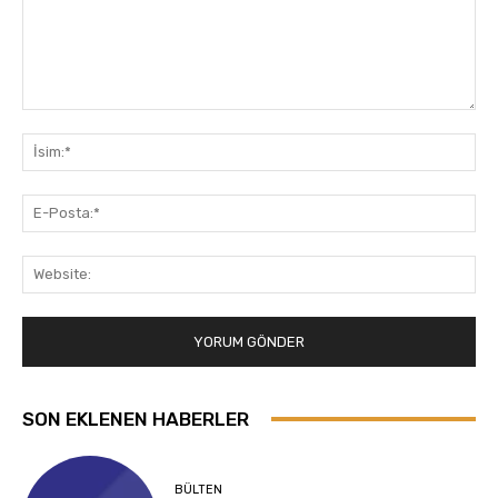
Yorum:
İsi
E-
Pos
Web
SON EKLENEN HABERLER
BÜLTEN