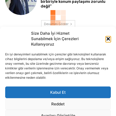
birbiriyle konum paylaşımı zorunlu
değil”
Devamını Göster
Size Daha İyi Hizmet
Sunabilmek İçin Çerezleri
Kullanıyoruz
En iyi deneyimleri sunabilmek için çerezler gibi teknolojileri kullanarak
cihaz bilgilerini depolama ve/veya erişim sağlıyoruz. Bu teknolojilere
onay vermek, bu site üzerinde gezinme davranışı veya benzersiz
İnternet portalımızda yer alan tüm haber metini, resim ve benzeri
kimlikler gibi verilerin işlenmesine izin verecektir. Onay vermemek veya
içeriğin hakları Sigortamedya Yayıncılık A.Ş.'ye aittir. Hiçbir şekilde
verilen onayı geri çekmek, belirli özelliklerin ve işlevlerin olumsuz
basılı ya da elektronik bir ortamda, kaynak gösterilse bile izin
etkilenmesine neden olabilir.
alınmadan kullanılamaz.
e-Mail Adresimiz:
info@sigortamedia.com
Kabul Et
Reddet
Ayarları Görüntüle