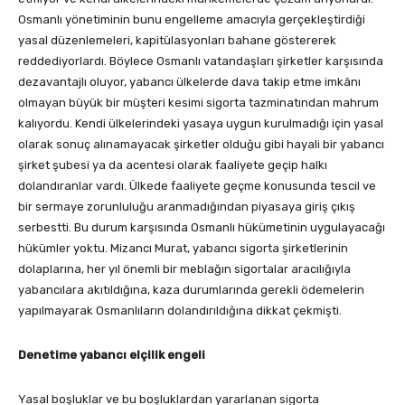
Osmanlı yönetiminin bunu engelleme amacıyla gerçekleştirdiği
yasal düzenlemeleri, kapitülasyonları bahane göstererek
reddediyorlardı. Böylece Osmanlı vatandaşları şirketler karşısında
dezavantajlı oluyor, yabancı ülkelerde dava takip etme imkânı
olmayan büyük bir müşteri kesimi sigorta tazminatından mahrum
kalıyordu. Kendi ülkelerindeki yasaya uygun kurulmadığı için yasal
olarak sonuç alınamayacak şirketler olduğu gibi hayali bir yabancı
şirket şubesi ya da acentesi olarak faaliyete geçip halkı
dolandıranlar vardı. Ülkede faaliyete geçme konusunda tescil ve
bir sermaye zorunluluğu aranmadığından piyasaya giriş çıkış
serbestti. Bu durum karşısında Osmanlı hükümetinin uygulayacağı
hükümler yoktu. Mizancı Murat, yabancı sigorta şirketlerinin
dolaplarına, her yıl önemli bir meblağın sigortalar aracılığıyla
yabancılara akıtıldığına, kaza durumlarında gerekli ödemelerin
yapılmayarak Osmanlıların dolandırıldığına dikkat çekmişti.
Denetime yabancı elçilik engeli
Yasal boşluklar ve bu boşluklardan yararlanan sigorta