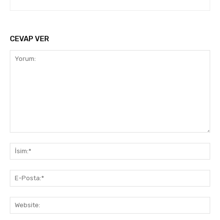
CEVAP VER
Yorum:
İsi
E-
Pos
Web