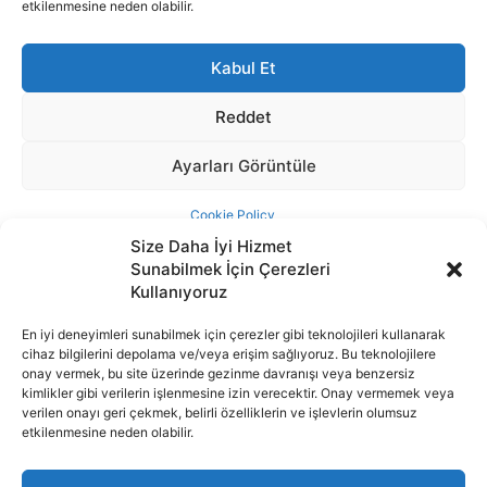
Size Daha İyi Hizmet
Sunabilmek İçin Çerezleri
Kullanıyoruz
En iyi deneyimleri sunabilmek için çerezler gibi teknolojileri kullanarak
cihaz bilgilerini depolama ve/veya erişim sağlıyoruz. Bu teknolojilere
İnternet portalımızda yer alan tüm haber metini, resim ve benzeri
onay vermek, bu site üzerinde gezinme davranışı veya benzersiz
içeriğin hakları Sigortamedya Yayıncılık A.Ş.'ye aittir. Hiçbir şekilde
kimlikler gibi verilerin işlenmesine izin verecektir. Onay vermemek veya
basılı ya da elektronik bir ortamda, kaynak gösterilse bile izin
verilen onayı geri çekmek, belirli özelliklerin ve işlevlerin olumsuz
alınmadan kullanılamaz.
etkilenmesine neden olabilir.
e-Mail Adresimiz:
info@sigortamedia.com