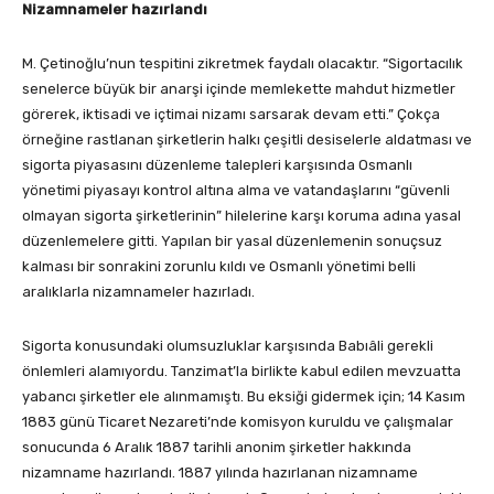
Nizamnameler hazırlandı
M. Çetinoğlu’nun tespitini zikretmek faydalı olacaktır. “Sigortacılık
senelerce büyük bir anarşi içinde memlekette mahdut hizmetler
görerek, iktisadi ve içtimai nizamı sarsarak devam etti.” Çokça
örneğine rastlanan şirketlerin halkı çeşitli desiselerle aldatması ve
sigorta piyasasını düzenleme talepleri karşısında Osmanlı
yönetimi piyasayı kontrol altına alma ve vatandaşlarını “güvenli
olmayan sigorta şirketlerinin” hilelerine karşı koruma adına yasal
düzenlemelere gitti. Yapılan bir yasal düzenlemenin sonuçsuz
kalması bir sonrakini zorunlu kıldı ve Osmanlı yönetimi belli
aralıklarla nizamnameler hazırladı.
Sigorta konusundaki olumsuzluklar karşısında Babıâli gerekli
önlemleri alamıyordu. Tanzimat’la birlikte kabul edilen mevzuatta
yabancı şirketler ele alınmamıştı. Bu eksiği gidermek için; 14 Kasım
1883 günü Ticaret Nezareti’nde komisyon kuruldu ve çalışmalar
sonucunda 6 Aralık 1887 tarihli anonim şirketler hakkında
nizamname hazırlandı. 1887 yılında hazırlanan nizamname