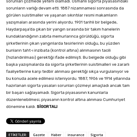
sorunları çözmede yeterli olamadı. Osmanlı sigorta piyasasındaki
sorunların varlığı devam etti. 1887 nizamnamesi sonrasında da
görülen suistimaller ve yaşanan sıkıntılar resmi makamların
yazışmaları arasında yerini alıyordu. 1901 tarihli bir belgede,
Haydarpaşa’da çıkan bir yangın sırasında bir takım hanelerin
kundaklandığının zabıta memurlarınca görüldüğü, sigorta
şirketlerinin çıkan yangınlarda tesirlerinin olduğu, bu yüzden
bunların taht-ı inzibata (kontrol altına) alınmasının tacili
(hızlandırılması) gerektiği ifade edilmişti. Bu belgede olduğu gibi
başka yazışmalarda da sigorta şirketlerinin suistimalleri ve zararlı
faaliyetlerine karşı tedbir alınması gerektiği sıkça vurgulanıyor ve
bu konuda acele edilmesi isteniyordu. 1887, 1906 ve 1914 yıllarında
hazırlanan sigorta yasaları sorunları çözmeyi amaçladı ancak tam
bir başarı sağlayamadı. Sigorta piyasasının kanunlarla
düzenlenebilmesi, piyasanın kontrol altına alınması Cumhuriyet
dönemine kaldı.
SİGORTALI
ETİKETLER:
Gazete
Haber
insurance
Sigorta