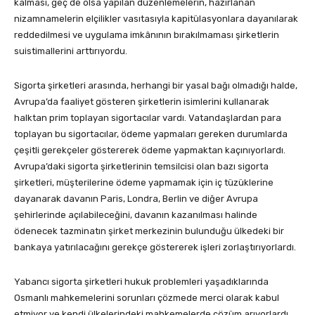
kalması, geç de olsa yapılan düzenlemelerin, hazırlanan
nizamnamelerin elçilikler vasıtasıyla kapitülasyonlara dayanılarak
reddedilmesi ve uygulama imkânının bırakılmaması şirketlerin
suistimallerini arttırıyordu.
Sigorta şirketleri arasında, herhangi bir yasal bağı olmadığı halde,
Avrupa’da faaliyet gösteren şirketlerin isimlerini kullanarak
halktan prim toplayan sigortacılar vardı. Vatandaşlardan para
toplayan bu sigortacılar, ödeme yapmaları gereken durumlarda
çeşitli gerekçeler göstererek ödeme yapmaktan kaçınıyorlardı.
Avrupa’daki sigorta şirketlerinin temsilcisi olan bazı sigorta
şirketleri, müşterilerine ödeme yapmamak için iç tüzüklerine
dayanarak davanın Paris, Londra, Berlin ve diğer Avrupa
şehirlerinde açılabileceğini, davanın kazanılması halinde
ödenecek tazminatın şirket merkezinin bulunduğu ülkedeki bir
bankaya yatırılacağını gerekçe göstererek işleri zorlaştırıyorlardı.
Yabancı sigorta şirketleri hukuk problemleri yaşadıklarında
Osmanlı mahkemelerini sorunları çözmede merci olarak kabul
etmiyor ve kendi ülkelerindeki mahkemelerde çözüm arıyorlardı.