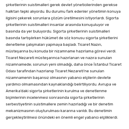
şirketlerinin suistimalleri gerek devlet yöneticilerinden gerekse
halktan tepki alıyordu. Bu durumu fark edenler yönetimin konuya
ilgisini çekerek sorunlara çözüm üretilmesini istiyorlardı. Sigorta
şirketlerinin suistimalleri insanlar arasında konuşuluyor ve
basında da yer buluyordu. Sigorta şirketlerinin suistimalleri
basında tartışılırken hükümet de söz konusu sigorta şirketlerini
denetleme çalışmaları yapmaya başladı. Ticaret Nazırı,
müsteşarına bu konuda bir nizamname hazırlama görevi verdi.
Ticaret Nezareti müsteşarınca hazırlanan ve nazıra sunulan
nizamnamede; sorunun yeni olmadığı, daha önce İstanbul Ticaret
Odası tarafından hazırlanıp Ticaret Nezareti’ne sunulan
nizamnamenin başarısız olmasının yabancı elçilerin devlete
yardımcı olmamasından kaynaklandığı belirtiliyordu. Avrupa ve
Amerika’daki sigorta şirketlerinin kurulma ve denetlenme
biçimlerinin incelenmesi sonrasında sigorta şirketlerinin
serbestiyetinin suistimallere zemin hazırladığı ve bir denetim
mekanizmasının oluşturulması kararına varıldı. Bu denetimin
gerçekleştirilmesi önündeki en önemli engel yabancı elçiliklerdi.