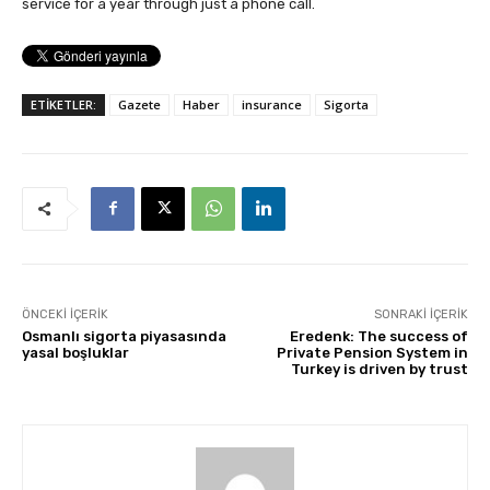
service for a year through just a phone call.
ETİKETLER:
Gazete
Haber
insurance
Sigorta
ÖNCEKI İÇERIK
SONRAKI İÇERIK
Osmanlı sigorta piyasasında
Eredenk: The success of
yasal boşluklar
Private Pension System in
Turkey is driven by trust