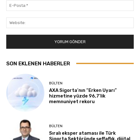
E-
Pos
Web
SON EKLENEN HABERLER
BÜLTEN
AXA Sigorta’nın “Erken Uyarı”
hizmetine yüzde 96,7’lik
memnuniyet rekoru
BÜLTEN
Sıralı eksper ataması ile Türk
Sigorta Sektöründe şeffaflık, dijital