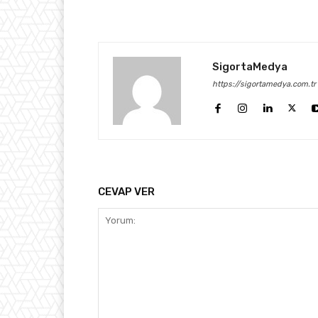
SigortaMedya
https://sigortamedya.com.tr
CEVAP VER