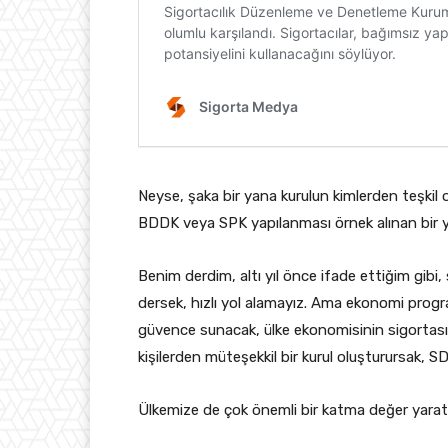
Neyse, şaka bir yana kurulun kimlerden teşkil o
BDDK veya SPK yapılanması örnek alınan bir ya
Benim derdim, altı yıl önce ifade ettiğim gi
dersek, hızlı yol alamayız. Ama ekonomi progra
güvence sunacak, ülke ekonomisinin sigortası 
kişilerden müteşekkil bir kurul oluşturursak, S
Ülkemize de çok önemli bir katma değer yarata