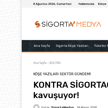
8 Ağustos 2026, Cumartesi
Hakkımızda
Künye
Ana Sayfa
Sigorta Köşe Yazıları
Tüketici
Ana Sayfa
BÜLTEN
KÖŞE YAZILARI
SEKTÖR GÜNDEMİ
KONTRA SİGORTACI
kavuşuyor!
Yazar:
SigortaMedya
14 Mayıs 2019