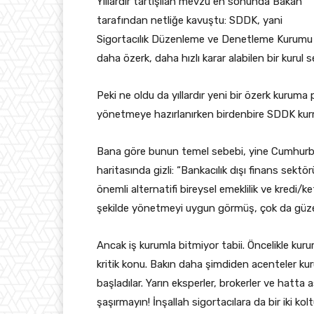
Yıllardır tartışılan mevzu en sonunda Bakan
tarafından netliğe kavuştu: SDDK, yani
Sigortacılık Düzenleme ve Denetleme Kurumu kuru
daha özerk, daha hızlı karar alabilen bir kurul
Peki ne oldu da yıllardır yeni bir özerk kurum
yönetmeye hazırlanırken birdenbire SDDK kur
Bana göre bunun temel sebebi, yine Cumhurba
haritasında gizli: “Bankacılık dışı finans sektör
önemli alternatifi bireysel emeklilik ve kredi/
şekilde yönetmeyi uygun görmüş, çok da güz
Ancak iş kurumla bitmiyor tabii. Öncelikle kuru
kritik konu. Bakın daha şimdiden acenteler kur
başladılar. Yarın eksperler, brokerler ve hatta a
şaşırmayın! İnşallah sigortacılara da bir iki koltu