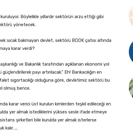
luyor. Böylelikle yıllardır sektörün arzu ettiği gibi
 sektörü yönetecek.
a pek sıcak bakmayan devlet, sektörü BDDK çatısı altında
maya karar verdi?
şkanlığı ve Bakanlık tarafından açıklanan ekonomi yol
ü güçlendirilerek payı artırılacak.” Eh! Bankacılığın en
kefalet sigortacılığı olduğuna göre, devletimiz sektörü bu
el olmuş bence.
mda karar verici üst kurulun kimlerden teşkil edileceği en
ulda yer almak istediklerini yükses sesle ifade etmeye
sistans şirketleri bile kurulda yer almak isterlerse
k kalır…..