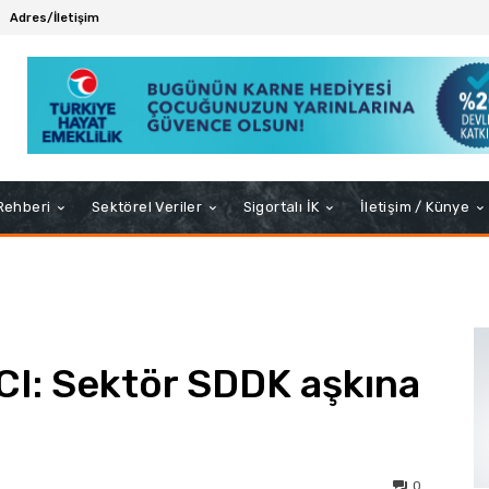
Adres/İletişim
 Rehberi
Sektörel Veriler
Sigortalı İK
İletişim / Künye
: Sektör SDDK aşkına
0