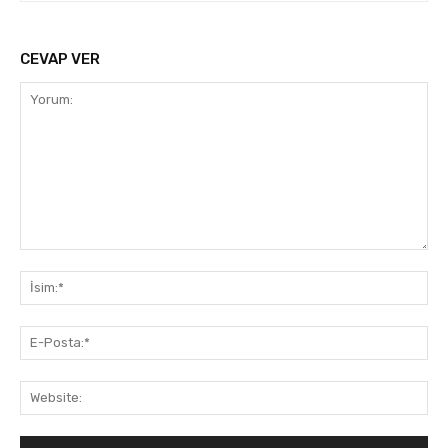
CEVAP VER
Yorum:
İsi
E-
Pos
Web