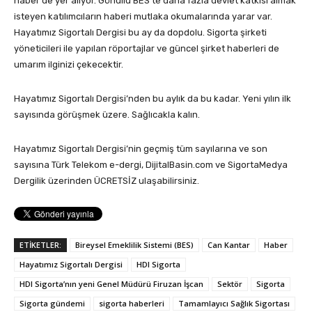
haber de yer alıyor. Gönüllü BES’te daha fazla devlet katkısı almak
isteyen katılımcıların haberi mutlaka okumalarında yarar var.
Hayatımız Sigortalı Dergisi bu ay da dopdolu. Sigorta şirketi
yöneticileri ile yapılan röportajlar ve güncel şirket haberleri de
umarım ilginizi çekecektir.
Hayatımız Sigortalı Dergisi’nden bu aylık da bu kadar. Yeni yılın ilk
sayısında görüşmek üzere. Sağlıcakla kalın.
Hayatımız Sigortalı Dergisi’nin geçmiş tüm sayılarına ve son
sayısına Türk Telekom e-dergi, DijitalBasin.com ve SigortaMedya
Dergilik üzerinden ÜCRETSİZ ulaşabilirsiniz.
ETİKETLER:
Bireysel Emeklilik Sistemi (BES)
Can Kantar
Haber
Hayatımız Sigortalı Dergisi
HDI Sigorta
HDI Sigorta’nın yeni Genel Müdürü Firuzan İşcan
Sektör
Sigorta
Sigorta gündemi
sigorta haberleri
Tamamlayıcı Sağlık Sigortası