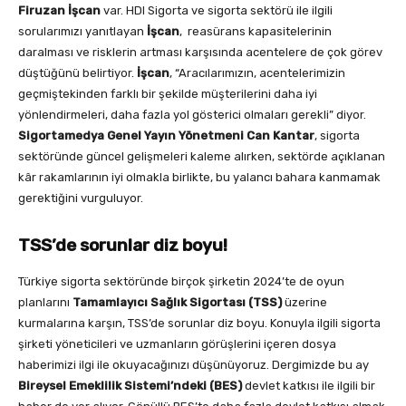
Firuzan İşcan
var. HDI Sigorta ve sigorta sektörü ile ilgili
sorularımızı yanıtlayan
İşcan
,
reasürans kapasitelerinin
daralması ve risklerin artması karşısında acentelere de çok görev
düştüğünü belirtiyor.
İşcan
, “Aracılarımızın, acentelerimizin
geçmiştekinden farklı bir şekilde müşterilerini daha iyi
yönlendirmeleri, daha fazla yol gösterici olmaları gerekli” diyor.
Sigortamedya Genel Yayın Yönetmeni Can Kantar
, sigorta
sektöründe güncel gelişmeleri kaleme alırken, sektörde açıklanan
kâr rakamlarının iyi olmakla birlikte, bu yalancı bahara kanmamak
gerektiğini vurguluyor.
TSS’de sorunlar diz boyu!
Türkiye sigorta sektöründe birçok şirketin 2024’te de oyun
planlarını
Tamamlayıcı Sağlık Sigortası (TSS)
üzerine
kurmalarına karşın, TSS’de sorunlar diz boyu. Konuyla ilgili sigorta
şirketi yöneticileri ve uzmanların görüşlerini içeren dosya
haberimizi ilgi ile okuyacağınızı düşünüyoruz. Dergimizde bu ay
Bireysel Emeklilik Sistemi’ndeki (BES)
devlet katkısı ile ilgili bir