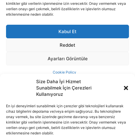
Size Daha İyi Hizmet
Sunabilmek İçin Çerezleri
Kullanıyoruz
En iyi deneyimleri sunabilmek için çerezler gibi teknolojileri kullanarak
cihaz bilgilerini depolama ve/veya erişim sağlıyoruz. Bu teknolojilere
İnternet portalımızda yer alan tüm haber metini, resim ve benzeri
onay vermek, bu site üzerinde gezinme davranışı veya benzersiz
içeriğin hakları Sigortamedya Yayıncılık A.Ş.'ye aittir. Hiçbir şekilde
kimlikler gibi verilerin işlenmesine izin verecektir. Onay vermemek veya
basılı ya da elektronik bir ortamda, kaynak gösterilse bile izin
verilen onayı geri çekmek, belirli özelliklerin ve işlevlerin olumsuz
alınmadan kullanılamaz.
etkilenmesine neden olabilir.