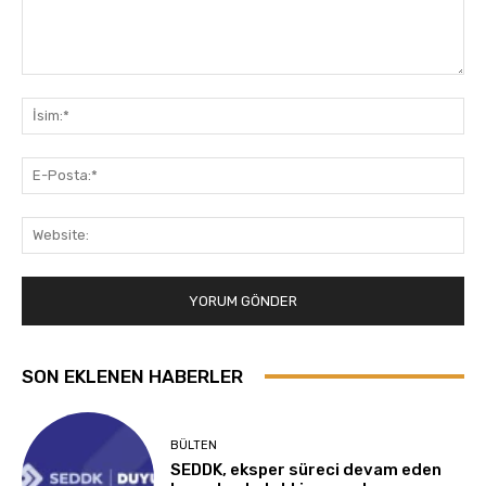
Yorum:
İsi
E-
Pos
Web
SON EKLENEN HABERLER
BÜLTEN
SEDDK, eksper süreci devam eden