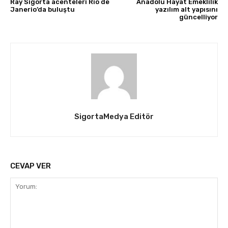
Ray Sigorta acenteleri Rio de
Anadolu Hayat Emeklilik
Janerio’da buluştu
yazılım alt yapısını
güncelliyor
SigortaMedya Editör
CEVAP VER