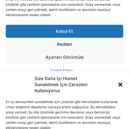
Size Daha İyi Hizmet
Sunabilmek İçin Çerezleri
Kullanıyoruz
En iyi deneyimleri sunabilmek için çerezler gibi teknolojileri kullanarak
cihaz bilgilerini depolama ve/veya erişim sağlıyoruz. Bu teknolojilere
İnternet portalımızda yer alan tüm haber metini, resim ve benzeri
onay vermek, bu site üzerinde gezinme davranışı veya benzersiz
içeriğin hakları Sigortamedya Yayıncılık A.Ş.'ye aittir. Hiçbir şekilde
kimlikler gibi verilerin işlenmesine izin verecektir. Onay vermemek veya
basılı ya da elektronik bir ortamda, kaynak gösterilse bile izin
verilen onayı geri çekmek, belirli özelliklerin ve işlevlerin olumsuz
alınmadan kullanılamaz.
etkilenmesine neden olabilir.