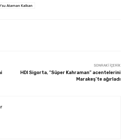
O’su Ataman Kalkan
SONRAKI İÇERIK
i
HDI Sigorta, “Süper Kahraman” acentelerini
Marakeş’te ağırladı
r