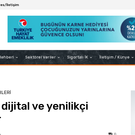
es/İletişim
 Rehberi
Sektörel Veriler
Sigortalı İK
İletişim / Künye
RLERI
ijital ve yenilikçi
r
0
6