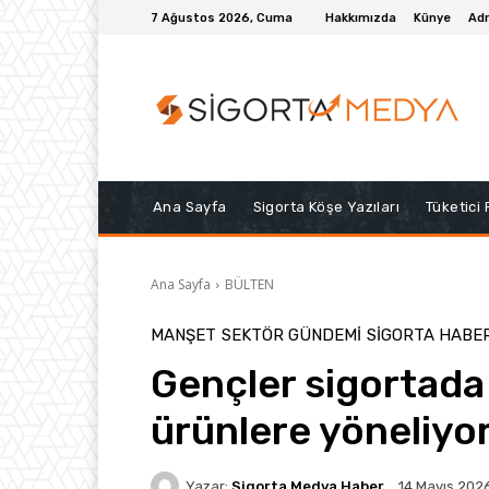
7 Ağustos 2026, Cuma
Hakkımızda
Künye
Adr
Ana Sayfa
Sigorta Köşe Yazıları
Tüketici
Ana Sayfa
BÜLTEN
MANŞET
SEKTÖR GÜNDEMİ
SIGORTA HABE
Gençler sigortada d
ürünlere yöneliyo
Yazar:
Sigorta Medya Haber
14 Mayıs 202