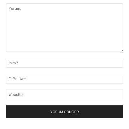
Yorum:
İsi
E-
Pos
Web