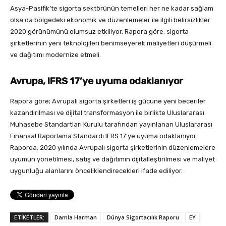
Asya-Pasifik’te sigorta sektörünün temelleri her ne kadar sağlam
olsa da bölgedeki ekonomik ve düzenlemeler ile ilgili belirsizlikler
2020 görünümünü olumsuz etkiliyor. Rapora göre; sigorta
şirketlerinin yeni teknolojileri benimseyerek maliyetleri düşürmeli
ve dağıtımı modernize etmeli.
Avrupa, IFRS 17’ye uyuma odaklanıyor
Rapora göre; Avrupalı sigorta şirketleri iş gücüne yeni beceriler
kazandırılması ve dijital transformasyon ile birlikte Uluslararası
Muhasebe Standartları Kurulu tarafından yayınlanan Uluslararası
Finansal Raporlama Standardı IFRS 17’ye uyuma odaklanıyor.
Raporda; 2020 yılında Avrupalı sigorta şirketlerinin düzenlemelere
uyumun yönetilmesi, satış ve dağıtımın dijitalleştirilmesi ve maliyet
uygunluğu alanlarını önceliklendirecekleri ifade ediliyor.
ETİKETLER:
Damla Harman
Dünya Sigortacılık Raporu
EY