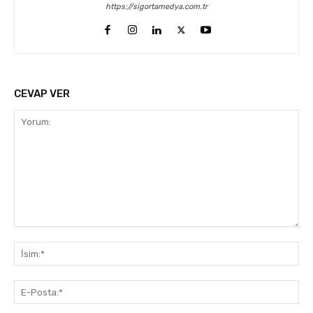
https://sigortamedya.com.tr
CEVAP VER
Yorum:
İsi
E-
Pos