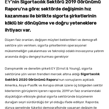
EY
’nin Sigortacılık Sektörü 2019 Görünümü
Raporu’na göre; sektörde değişimin hız
kazanması ile birlikte sigorta şirketlerinin
köklü bir dönüşüme ve doğru yeteneklere
ihtiyacı var.
Düşen faiz oranları, değişen müşteri beklentileri ve demografi
sektöre yön verirken; sigorta şirketlerinin operasyonel
mükemmelliğin yakalanması ve teknoloji odaklı inovasyona yatırım
arasında doğru dengeyi kurması gerekiyor
Danışmanlık ve denetim şirketi EY (Ernst & Young), sigorta
sektörüne yön veren trendleri mercek altına aldığı
Sigortacılık
Sektörü 2020 Görünümü Raporu
’nun sonuçlarını açıkladı.
Amerika, Asya-Pasifik ve Avrupa olmak üzere üç bölgeden sektör
liderlerinin görüşlerini içeren raporda; 2019’un faiz oranlarındaki
düşüklüğün etkisiyle global sigorta sektöründe büyümenin
durağan seyri sürdürdüğü bir yıl olduğu ifade ediliyor. Raporda;
dünya genelinde tüketici demografisinde yaşanan değişim ile