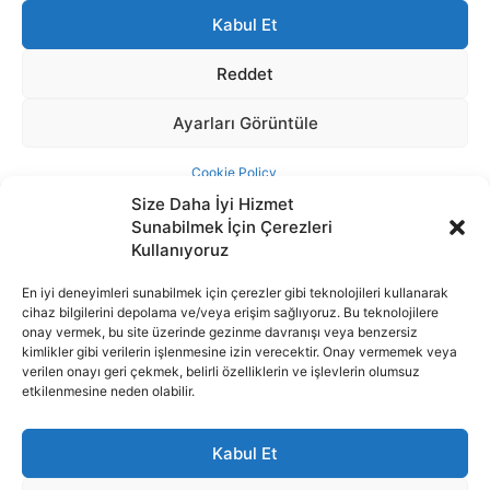
Size Daha İyi Hizmet
Sunabilmek İçin Çerezleri
Kullanıyoruz
En iyi deneyimleri sunabilmek için çerezler gibi teknolojileri kullanarak
cihaz bilgilerini depolama ve/veya erişim sağlıyoruz. Bu teknolojilere
İnternet portalımızda yer alan tüm haber metini, resim ve benzeri
onay vermek, bu site üzerinde gezinme davranışı veya benzersiz
içeriğin hakları Sigortamedya Yayıncılık A.Ş.'ye aittir. Hiçbir şekilde
kimlikler gibi verilerin işlenmesine izin verecektir. Onay vermemek veya
basılı ya da elektronik bir ortamda, kaynak gösterilse bile izin
verilen onayı geri çekmek, belirli özelliklerin ve işlevlerin olumsuz
alınmadan kullanılamaz.
etkilenmesine neden olabilir.
e-Mail Adresimiz:
info@sigortamedia.com
Kabul Et