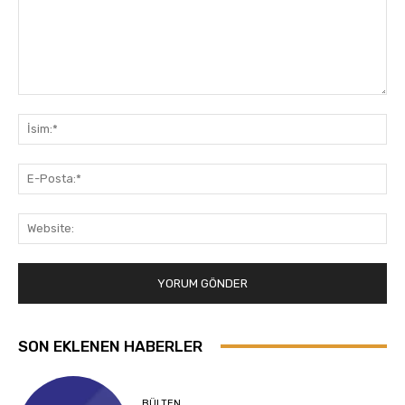
Yorum:
İsi
E-
Pos
Web
SON EKLENEN HABERLER
BÜLTEN