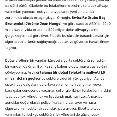
da dâhil bütün ülkelerin bu felaketlerin etkisini azaltacak altyapı
yatırımları yapması, eskiyen altyapılarını yenilemeleri bir
zorunluluk olarak ortaya çıkıyor. Örneğin,
Swiss Re Grubu Baş
Ekonomisti Jérôme Jean Haegeli
’ye göre sadece ABD’nin 2040
yılına kadar yılda ortalama 500 milyar dolar altyapı yatırımı
gerçekleştirmesi gerekiyor. Elbette bu sürecin başarılı olması için
sigorta sektörünün sağlayacağı destek ve güvence hayati önem
taşıyor.
Doğal afetlerin bir yandan küresel sigorta sektörünü zorladığını
bir yandan da önemli bir kazanç kalemi oluşturmaya başladığını
söyleyebiliriz. Artık
ortalama bir doğal felaketin maliyeti 1,5
milyar doları geçiyor
ve sektöre ciddi bir yük getiriyor. Ayrıca
sıcak hava dalgalarında ortaya çıkan orman yangınları veya
kasırgalar sonucunda yaşanan seller gibi ikincil felaketlerin riskini
tespit etmek, yönetmek ve fiyatlandırmak hayli zor. Ancak bu
zorluklar doğal olarak poliçe fiyatlarına yansıyor ve hasar
sigortalarının sektör cirosundaki payı artıyor. Elbette altyapı
yatırımları ilerledikçe sektörün risk yönetimi de güçlenecek.