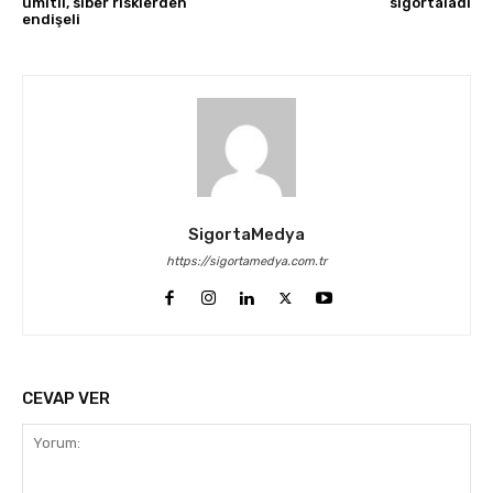
ümitli, siber risklerden
sigortaladı
endişeli
SigortaMedya
https://sigortamedya.com.tr
CEVAP VER