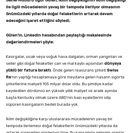
Genel Müdürü Uğur Gülen, iklim değişikliğinin iklim değişikliği
ile ilgili mücadelenin yavaş bir tempoda ilerliyor olmasının
önümüzdeki yıllarda doğal felaketlerin artarak devam
edeceğini işaret ettiğini söyledi.
Gülen’in, Linkedin hesabından paylaştığı makalesinde
değerlendirmeleri şöyle:
Kasırgalar, sıcak veya soğuk hava dalgaları, orman yangınları ve
seller gibi doğal felaketler can ve mal kaybı açısından
dünyaya
yüklü bir fatura bıraktı
. Önde gelen reasürans şirketi
Swiss
Re
’nin yaptığı hesaplamaya göre meydana gelen hasarın sigorta
şirketlerine maliyeti 105 milyar dolar oldu. Bu şimdiye kadar
kaydedilen dördüncü en yüksek yıllık maliyet ve aralık ayında
başta Kentucky olmak üzere ABD’nin bazı eyaletlerini silip
süpüren kasırgaların bedeli burada yok.
İklim değişikliğine karşı uluslararası mücadelenin yavaş bir
tempoda ilerlemesi doğal felaketlerin önümüzdeki yıllarda da
artarak süreceğini gösteriyor bize. Bu kapsamda gelişmiş olanlar