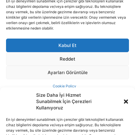
Size Daha İyi Hizmet
Sunabilmek İçin Çerezleri
Kullanıyoruz
En iyi deneyimleri sunabilmek için çerezler gibi teknolojileri kullanarak
cihaz bilgilerini depolama ve/veya erişim sağlıyoruz. Bu teknolojilere
İnternet portalımızda yer alan tüm haber metini, resim ve benzeri
onay vermek, bu site üzerinde gezinme davranışı veya benzersiz
içeriğin hakları Sigortamedya Yayıncılık A.Ş.'ye aittir. Hiçbir şekilde