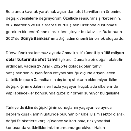
Bu alanda kaynak yaratmak açısından afet tahvillerinin önemine
değişik vesilelerle değiniyorum. Özellikle reasürans şirketlerinin,
hükümetlerin ve uluslararası kuruluşların üzerinde düşünmesi
gereken bir enstrüman olarak öne çıkıyor bu tahviller. Bu konuda
2021’de
Dünya Bankası
’nın attığı adım önemli bir örnek oluşturdu.
Dünya Bankası temmuz ayında Jamaika Hükümeti için
185 milyon
dolar tutarında afet tahvili
çıkardı. Jamaika bir doğal felaketin
ardından, vadesi 29 Aralık 2023’te dolacak olan tahvil
satışlarından oluşan fona ihtiyacı olduğu ölçüde erişebilecek.
Üstelik bu para Jamaika’nın dış borç stokuna eklenmiyor. İklim
değişikliğinin etkilerini en fazla yaşayan küçük ada ülkelerinde
yapılabilecekler konusunda güzel bir örnek sunuyor bu gelişme.
Türkiye de iklim değişikliğinin sonuçlarını yaşayan ve ayrıca
deprem kuşaklarının üstünde bulunan bir ülke. Bizim sektör olarak
doğal felaketlere karşı güvence ve korunma, risk yönetimi
konusunda yetkinliklerimizi artırmamız gerekiyor. Halen