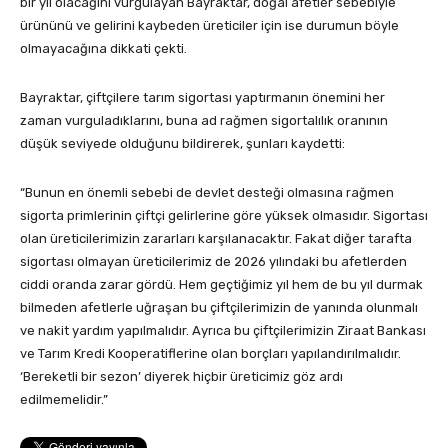
bir yıl olacağını vurgulayan Bayraktar, doğal afetler sebebiyle
ürününü ve gelirini kaybeden üreticiler için ise durumun böyle
olmayacağına dikkati çekti.
Bayraktar, çiftçilere tarım sigortası yaptırmanın önemini her
zaman vurguladıklarını, buna ad rağmen sigortalılık oranının
düşük seviyede olduğunu bildirerek, şunları kaydetti:
“Bunun en önemli sebebi de devlet desteği olmasına rağmen
sigorta primlerinin çiftçi gelirlerine göre yüksek olmasıdır. Sigortası
olan üreticilerimizin zararları karşılanacaktır. Fakat diğer tarafta
sigortası olmayan üreticilerimiz de 2026 yılındaki bu afetlerden
ciddi oranda zarar gördü. Hem geçtiğimiz yıl hem de bu yıl durmak
bilmeden afetlerle uğraşan bu çiftçilerimizin de yanında olunmalı
ve nakit yardım yapılmalıdır. Ayrıca bu çiftçilerimizin Ziraat Bankası
ve Tarım Kredi Kooperatiflerine olan borçları yapılandırılmalıdır.
‘Bereketli bir sezon’ diyerek hiçbir üreticimiz göz ardı
edilmemelidir.”