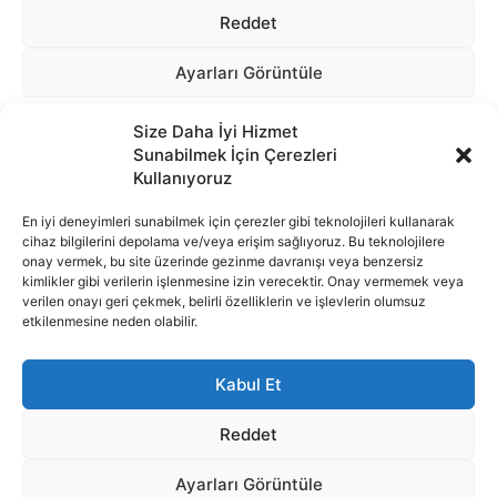
Size Daha İyi Hizmet
Sunabilmek İçin Çerezleri
Kullanıyoruz
En iyi deneyimleri sunabilmek için çerezler gibi teknolojileri kullanarak
cihaz bilgilerini depolama ve/veya erişim sağlıyoruz. Bu teknolojilere
onay vermek, bu site üzerinde gezinme davranışı veya benzersiz
İnternet portalımızda yer alan tüm haber metini, resim ve benzeri
kimlikler gibi verilerin işlenmesine izin verecektir. Onay vermemek veya
içeriğin hakları Sigortamedya Yayıncılık A.Ş.'ye aittir. Hiçbir şekilde
verilen onayı geri çekmek, belirli özelliklerin ve işlevlerin olumsuz
basılı ya da elektronik bir ortamda, kaynak gösterilse bile izin
etkilenmesine neden olabilir.
alınmadan kullanılamaz.
e-Mail Adresimiz:
info@sigortamedia.com
Kabul Et
Reddet
Ayarları Görüntüle