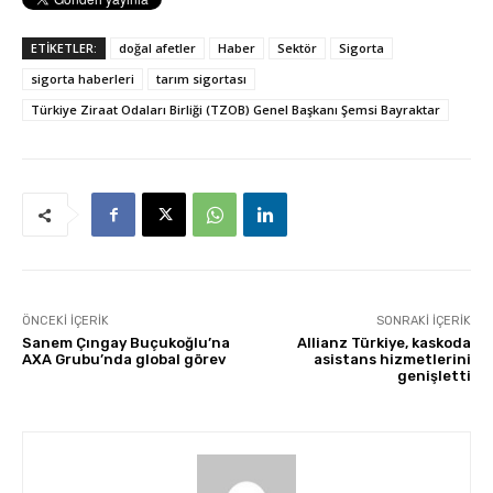
ETİKETLER:
doğal afetler
Haber
Sektör
Sigorta
sigorta haberleri
tarım sigortası
Türkiye Ziraat Odaları Birliği (TZOB) Genel Başkanı Şemsi Bayraktar
ÖNCEKI İÇERIK
SONRAKI İÇERIK
Sanem Çıngay Buçukoğlu’na
Allianz Türkiye, kaskoda
AXA Grubu’nda global görev
asistans hizmetlerini
genişletti