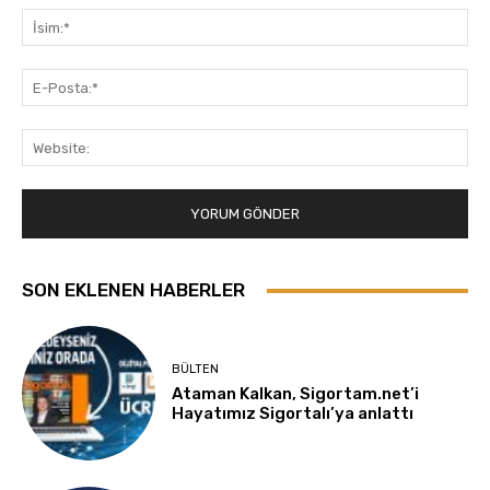
İsi
E-
Pos
Web
SON EKLENEN HABERLER
BÜLTEN
Ataman Kalkan, Sigortam.net’i
Hayatımız Sigortalı’ya anlattı