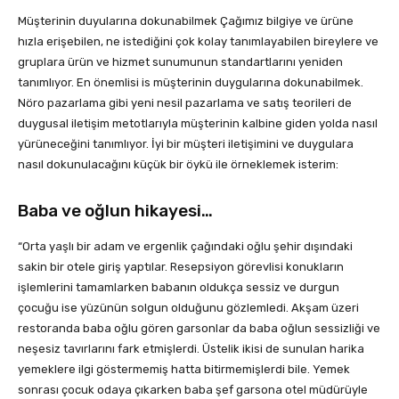
Müşterinin duyularına dokunabilmek Çağımız bilgiye ve ürüne
hızla erişebilen, ne istediğini çok kolay tanımlayabilen bireylere ve
gruplara ürün ve hizmet sunumunun standartlarını yeniden
tanımlıyor. En önemlisi is müşterinin duygularına dokunabilmek.
Nöro pazarlama gibi yeni nesil pazarlama ve satış teorileri de
duygusal iletişim metotlarıyla müşterinin kalbine giden yolda nasıl
yürüneceğini tanımlıyor. İyi bir müşteri iletişimini ve duygulara
nasıl dokunulacağını küçük bir öykü ile örneklemek isterim:
Baba ve oğlun hikayesi…
“Orta yaşlı bir adam ve ergenlik çağındaki oğlu şehir dışındaki
sakin bir otele giriş yaptılar. Resepsiyon görevlisi konukların
işlemlerini tamamlarken babanın oldukça sessiz ve durgun
çocuğu ise yüzünün solgun olduğunu gözlemledi. Akşam üzeri
restoranda baba oğlu gören garsonlar da baba oğlun sessizliği ve
neşesiz tavırlarını fark etmişlerdi. Üstelik ikisi de sunulan harika
yemeklere ilgi göstermemiş hatta bitirmemişlerdi bile. Yemek
sonrası çocuk odaya çıkarken baba şef garsona otel müdürüyle