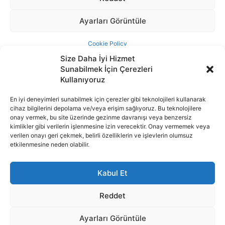
Size Daha İyi Hizmet
Sunabilmek İçin Çerezleri
Kullanıyoruz
En iyi deneyimleri sunabilmek için çerezler gibi teknolojileri kullanarak
cihaz bilgilerini depolama ve/veya erişim sağlıyoruz. Bu teknolojilere
İnternet portalımızda yer alan tüm haber metini, resim ve benzeri
onay vermek, bu site üzerinde gezinme davranışı veya benzersiz
içeriğin hakları Sigortamedya Yayıncılık A.Ş.'ye aittir. Hiçbir şekilde
kimlikler gibi verilerin işlenmesine izin verecektir. Onay vermemek veya
basılı ya da elektronik bir ortamda, kaynak gösterilse bile izin
verilen onayı geri çekmek, belirli özelliklerin ve işlevlerin olumsuz
alınmadan kullanılamaz.
etkilenmesine neden olabilir.
e-Mail Adresimiz:
info@sigortamedia.com
Kabul Et
Reddet
Ayarları Görüntüle