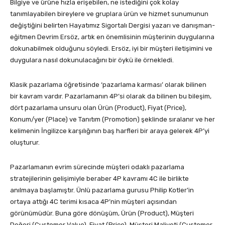
Bilgiye ve ürüne hızla erişebilen, ne istediğini çok kolay
tanımlayabilen bireylere ve gruplara ürün ve hizmet sunumunun
değiştiğini belirten Hayatımız Sigortalı Dergisi yazarı ve danışman-
eğitmen Devrim Ersöz, artık en önemlisinin müşterinin duygularına
dokunabilmek olduğunu söyledi. Ersöz, iyi bir müşteri iletişimini ve
duygulara nasıl dokunulacağını bir öykü ile örnekledi.
Klasik pazarlama öğretisinde ‘pazarlama karması’ olarak bilinen
bir kavram vardır. Pazarlamanın 4P’si olarak da bilinen bu bileşim,
dört pazarlama unsuru olan Ürün (Product), Fiyat (Price),
Konum/yer (Place) ve Tanıtım (Promotion) şeklinde sıralanır ve her
kelimenin İngilizce karşılığının baş harfleri bir araya gelerek 4P’yi
oluşturur.
Pazarlamanın evrim sürecinde müşteri odaklı pazarlama
stratejilerinin gelişimiyle beraber 4P kavramı 4C ile birlikte
anılmaya başlamıştır. Ünlü pazarlama gurusu Philip Kotler’in
ortaya attığı 4C terimi kısaca 4P’nin müşteri açısından
görünümüdür. Buna göre dönüşüm, Ürün (Product), Müşteri
Değeri (Customer Value), Fiyat (Price), Müşteri Maliyeti (Customer