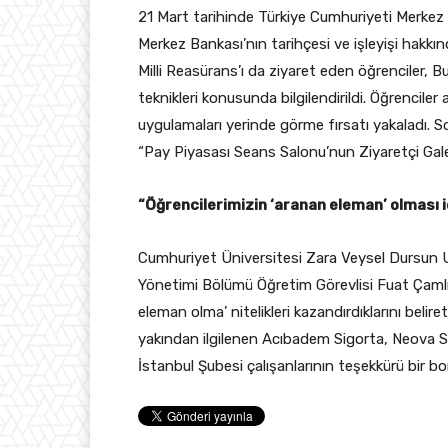
21 Mart tarihinde Türkiye Cumhuriyeti Merkez 
Merkez Bankası’nın tarihçesi ve işleyişi hakkın
Milli Reasürans’ı da ziyaret eden öğrenciler,
teknikleri konusunda bilgilendirildi. Öğrencile
uygulamaları yerinde görme fırsatı yakaladı. So
“Pay Piyasası Seans Salonu’nun Ziyaretçi Galer
“Öğrencilerimizin ‘aranan eleman’ olması 
Cumhuriyet Üniversitesi Zara Veysel Dursun Uy
Yönetimi Bölümü Öğretim Görevlisi Fuat Çamlı
eleman olma’ nitelikleri kazandırdıklarını beli
yakından ilgilenen Acıbadem Sigorta, Neova Sig
İstanbul Şubesi çalışanlarının teşekkürü bir borç