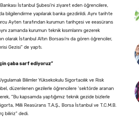
Bankası İstanbul Şubesi’ni ziyaret eden öğrencilere,
da bilgilendirme yapılarak banka gezdirildi. Aynı tarihte
 Burcu Ayten tarafından kurumun tarihçesi ve eeasürans
r aynı zamanda kurumun teknik kısımlarını gezerek
n olarak İstanbul Altın Borsası’nı da gören öğrenciler,
isi Gezisi” de yaptı.
için çaba sarf ediyoruz”
gulamalı Bilimler Yüksekokulu Sigortacılık ve Risk
bel, düzenlenen gezilerle öğrencilere ‘sektörde aranan
reterek, “Bu kapsamda yaptığımız teknik gezide bizlerle
orta, Milli Reasürans T.A.Ş., Borsa İstanbul ve T.C.M.B.
 biliriz” dedi.