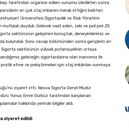
kep tarafından organize edilen sunumu izledikten sonra
rencilerin en çok staj imkanını merak ettiğini belirten
Cumhuriyet Üniversitesi Sigortacılık ve Risk Yönetimi
mutluluk duyduk. Gelecek vaat eden, zeki ve pırıl pırıl 25
igorta sektörünün gelişimini konuştuk, deneyimlerimiz ve
arda bulunduk. Soru-cevap bölümünden sonra gençlerin en
du. Sigorta sektörünün yüksek potansiyelinin ortaya
andığımız geleceğin sigortacılarına olan inancımız ile
ni pratik etme ve pekiştirmeleri için staj imkânları sunmaya
ğü’nü ziyaret etti. Neova Sigorta Genel Müdür
dürü Yunus Emre Gürbüz tarafından karşılanan
ulamalar hakkında yerinde bilgiler aldı.
a ziyeret edildi