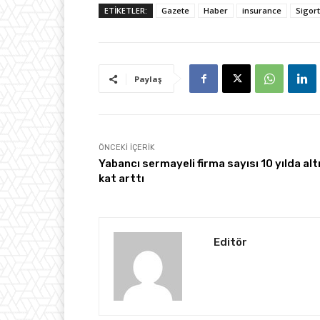
ETİKETLER:
Gazete
Haber
insurance
Sigor
Paylaş
ÖNCEKI İÇERIK
Yabancı sermayeli firma sayısı 10 yılda alt
kat arttı
Editör