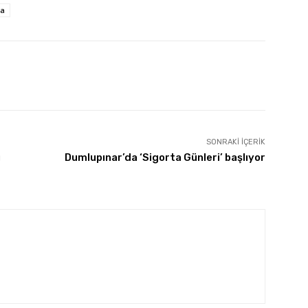
ta
SONRAKI İÇERIK
ı
Dumlupınar’da ‘Sigorta Günleri’ başlıyor