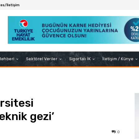
es/İletişim
 Rehberi
Sektörel Veriler
Sigortalı İK
İletişim / Künye
sitesi
eknik gezi’
0