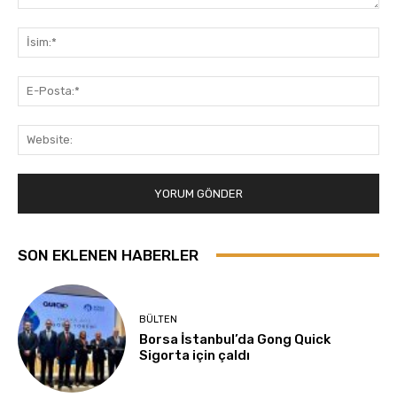
Yorum:
İsi
E-
Pos
Web
SON EKLENEN HABERLER
BÜLTEN
Borsa İstanbul’da Gong Quick
Sigorta için çaldı