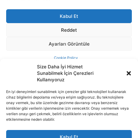
Size Daha İyi Hizmet
Sunabilmek İçin Çerezleri
Kullanıyoruz
En iyi deneyimleri sunabilmek için çerezler gibi teknolojileri kullanarak
cihaz bilgilerini depolama ve/veya erişim sağlıyoruz. Bu teknolojilere
İnternet portalımızda yer alan tüm haber metini, resim ve benzeri
onay vermek, bu site üzerinde gezinme davranışı veya benzersiz
içeriğin hakları Sigortamedya Yayıncılık A.Ş.'ye aittir. Hiçbir şekilde
kimlikler gibi verilerin işlenmesine izin verecektir. Onay vermemek veya
basılı ya da elektronik bir ortamda, kaynak gösterilse bile izin
verilen onayı geri çekmek, belirli özelliklerin ve işlevlerin olumsuz
alınmadan kullanılamaz.
etkilenmesine neden olabilir.
e-Mail Adresimiz:
info@sigortamedia.com
Kabul Et