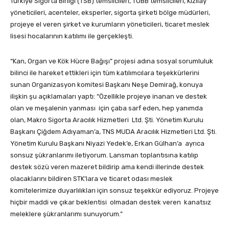
Türkiye Sigorta Birliği (TSB) temsilcileri, TOBB temsilcileri, Kızılay
yöneticileri, acenteler, eksperler, sigorta şirketi bölge müdürleri,
projeye el veren şirket ve kurumların yöneticileri, ticaret meslek
lisesi hocalarının katılımı ile gerçekleşti.
“Kan, Organ ve Kök Hücre Bağışı” projesi adına sosyal sorumluluk
bilinci ile hareket ettikleri için tüm katılımcılara teşekkürlerini
sunan Organizasyon komitesi Başkanı Neşe Demirağ, konuya
ilişkin şu açıklamaları yaptı: “Özellikle projeye inanan ve destek
olan ve meşalenin yanması için çaba sarf eden, hep yanımda
olan, Makro Sigorta Aracılık Hizmetleri Ltd. Şti. Yönetim Kurulu
Başkanı Çiğdem Adıyaman’a, TNS MUDA Aracılık Hizmetleri Ltd. Şti.
Yönetim Kurulu Başkanı Niyazi Yedek’e, Erkan Gülhan’a ayrıca
sonsuz şükranlarımı iletiyorum. Lansman toplantısına katılıp
destek sözü veren mazeret bildirip ama kendi illerinde destek
olacaklarını bildiren STK’lara ve ticaret odası meslek
komitelerimize duyarlılıkları için sonsuz teşekkür ediyoruz. Projeye
hiçbir maddi ve çıkar beklentisi olmadan destek veren kanatsız
meleklere şükranlarımı sunuyorum.”