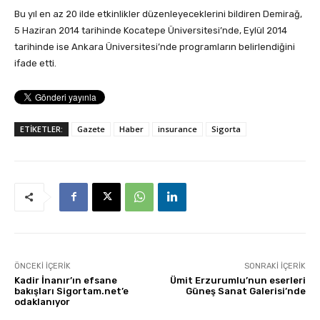
Bu yıl en az 20 ilde etkinlikler düzenleyeceklerini bildiren Demirağ,
5 Haziran 2014 tarihinde Kocatepe Üniversitesi’nde, Eylül 2014
tarihinde ise Ankara Üniversitesi’nde programların belirlendiğini
ifade etti.
ETİKETLER:
Gazete
Haber
insurance
Sigorta
ÖNCEKI İÇERIK
SONRAKI İÇERIK
Kadir İnanır’ın efsane
Ümit Erzurumlu’nun eserleri
bakışları Sigortam.net’e
Güneş Sanat Galerisi’nde
odaklanıyor