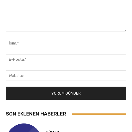
Yorum:
İsi
E-
Pos
Web
SON EKLENEN HABERLER