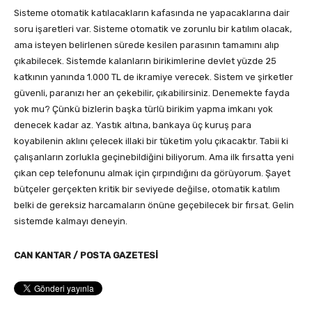
Sisteme otomatik katılacakların kafasında ne yapacaklarına dair
soru işaretleri var. Sisteme otomatik ve zorunlu bir katılım olacak,
ama isteyen belirlenen sürede kesilen parasının tamamını alıp
çıkabilecek. Sistemde kalanların birikimlerine devlet yüzde 25
katkının yanında 1.000 TL de ikramiye verecek. Sistem ve şirketler
güvenli, paranızı her an çekebilir, çıkabilirsiniz. Denemekte fayda
yok mu? Çünkü bizlerin başka türlü birikim yapma imkanı yok
denecek kadar az. Yastık altına, bankaya üç kuruş para
koyabilenin aklını çelecek illaki bir tüketim yolu çıkacaktır. Tabii ki
çalışanların zorlukla geçinebildiğini biliyorum. Ama ilk fırsatta yeni
çıkan cep telefonunu almak için çırpındığını da görüyorum. Şayet
bütçeler gerçekten kritik bir seviyede değilse, otomatik katılım
belki de gereksiz harcamaların önüne geçebilecek bir fırsat. Gelin
sistemde kalmayı deneyin.
CAN KANTAR / POSTA GAZETESİ