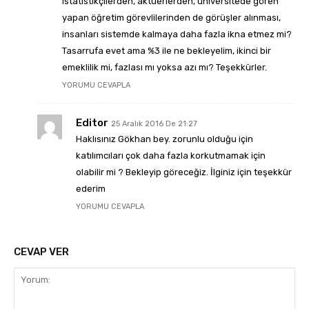
istatistikçilerden, aktüerlerden, üniversitede gören
yapan öğretim görevlilerinden de görüşler alınması,
insanları sistemde kalmaya daha fazla ikna etmez mi?
Tasarrufa evet ama %3 ile ne bekleyelim, ikinci bir
emeklilik mi, fazlası mı yoksa azı mı? Teşekkürler.
YORUMU CEVAPLA
Editor
25 Aralık 2016 De 21:27
Haklısınız Gökhan bey. zorunlu olduğu için
katılımcıları çok daha fazla korkutmamak için
olabilir mi ? Bekleyip göreceğiz. İlginiz için teşekkür
ederim
YORUMU CEVAPLA
CEVAP VER