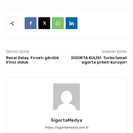
ÖNCEKI İÇERIK
SONRAKI İÇERIK
Recai Dalaş: Fırsatı gördük
SİGORTA KULİSİ: Turbo İsmail
5’inci olduk
sigorta şirketi kuruyor!
SigortaMedya
https://sigortamedya.com.tr