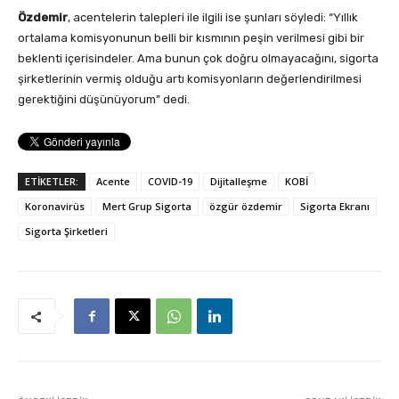
Özdemir
, acentelerin talepleri ile ilgili ise şunları söyledi: “Yıllık
ortalama komisyonunun belli bir kısmının peşin verilmesi gibi bir
beklenti içerisindeler. Ama bunun çok doğru olmayacağını, sigorta
şirketlerinin vermiş olduğu artı komisyonların değerlendirilmesi
gerektiğini düşünüyorum” dedi.
ETİKETLER:
Acente
COVID-19
Dijitalleşme
KOBİ
Koronavirüs
Mert Grup Sigorta
özgür özdemir
Sigorta Ekranı
Sigorta Şirketleri