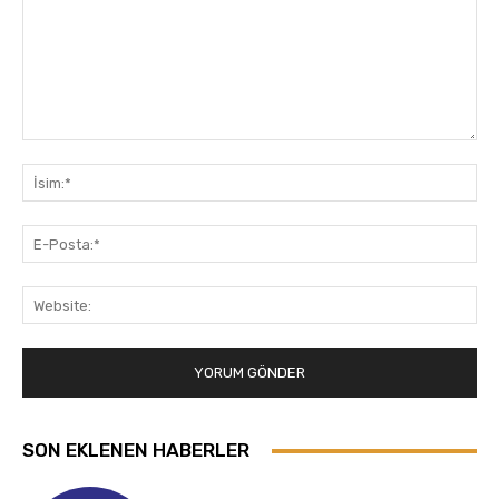
Yorum:
İsi
E-
Pos
Web
SON EKLENEN HABERLER