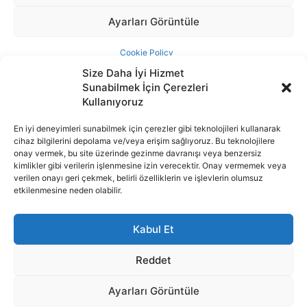
Size Daha İyi Hizmet
Sunabilmek İçin Çerezleri
Kullanıyoruz
En iyi deneyimleri sunabilmek için çerezler gibi teknolojileri kullanarak
cihaz bilgilerini depolama ve/veya erişim sağlıyoruz. Bu teknolojilere
İnternet portalımızda yer alan tüm haber metini, resim ve benzeri
onay vermek, bu site üzerinde gezinme davranışı veya benzersiz
içeriğin hakları Sigortamedya Yayıncılık A.Ş.'ye aittir. Hiçbir şekilde
kimlikler gibi verilerin işlenmesine izin verecektir. Onay vermemek veya
basılı ya da elektronik bir ortamda, kaynak gösterilse bile izin
verilen onayı geri çekmek, belirli özelliklerin ve işlevlerin olumsuz
alınmadan kullanılamaz.
etkilenmesine neden olabilir.
e-Mail Adresimiz:
info@sigortamedia.com
Kabul Et
Reddet
Ayarları Görüntüle
© 2015 - 2025 Sigortamedya Yayın Grubu | Sigortamedya