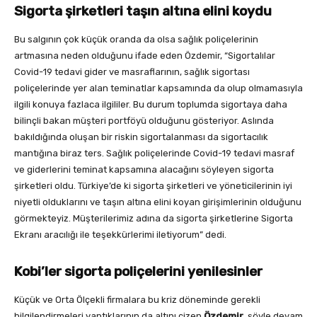
Sigorta şirketleri taşın altına elini koydu
Bu salgının çok küçük oranda da olsa sağlık poliçelerinin
artmasına neden olduğunu ifade eden Özdemir, “Sigortalılar
Covid-19 tedavi gider ve masraflarının, sağlık sigortası
poliçelerinde yer alan teminatlar kapsamında da olup olmamasıyla
ilgili konuya fazlaca ilgililer. Bu durum toplumda sigortaya daha
bilinçli bakan müşteri portföyü olduğunu gösteriyor. Aslında
bakıldığında oluşan bir riskin sigortalanması da sigortacılık
mantığına biraz ters. Sağlık poliçelerinde Covid-19 tedavi masraf
ve giderlerini teminat kapsamına alacağını söyleyen sigorta
şirketleri oldu. Türkiye’de ki sigorta şirketleri ve yöneticilerinin iyi
niyetli olduklarını ve taşın altına elini koyan girişimlerinin olduğunu
görmekteyiz. Müşterilerimiz adına da sigorta şirketlerine Sigorta
Ekranı aracılığı ile teşekkürlerimi iletiyorum” dedi.
Kobi’ler sigorta poliçelerini yenilesinler
Küçük ve Orta Ölçekli firmalara bu kriz döneminde gerekli
bilgilendirmeleri yaptıklarının da altını çizen
Özdemir
, şöyle devam