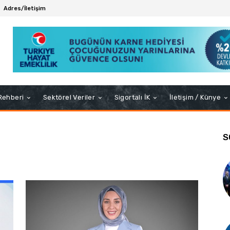
Adres/İletişim
 Rehberi
Sektörel Veriler
Sigortalı İK
İletişim / Künye
S