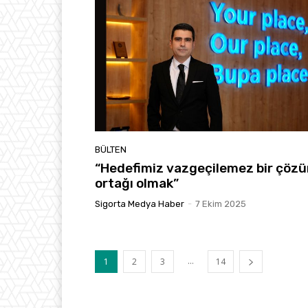
BÜLTEN
“Hedefimiz vazgeçilemez bir çöz
ortağı olmak”
Sigorta Medya Haber
-
7 Ekim 2025
...
1
2
3
14