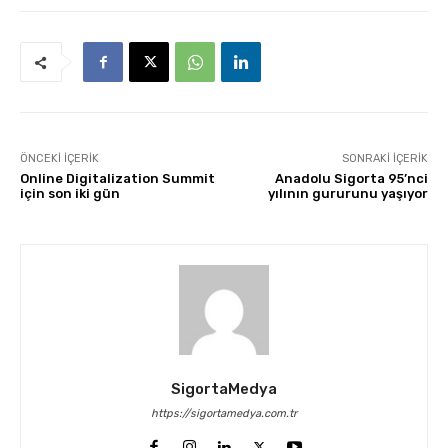
ÖNCEKI İÇERIK
SONRAKI İÇERIK
Online Digitalization Summit
Anadolu Sigorta 95’nci
için son iki gün
yılının gururunu yaşıyor
SigortaMedya
https://sigortamedya.com.tr