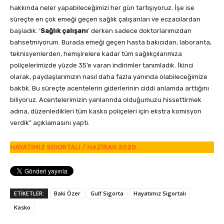
hakkında neler yapabileceğimizi her gün tartışıyoruz. İşe ise
süreçte en çok emeği geçen sağlık çalışanları ve eczacılardan
başladık. ‘
Sağlık çalışanı
’ derken sadece doktorlarımızdan
bahsetmiyorum. Burada emeği geçen hasta bakıcıdan, laboranta,
teknisyenlerden, hemşirelere kadar tüm sağlıkçılarımıza
poliçelerimizde yüzde 35’e varan indirimler tanımladık. İkinci
olarak, paydaşlarımızın nasıl daha fazla yanında olabileceğimize
baktık. Bu süreçte acentelerin giderlerinin ciddi anlamda arttığını
biliyoruz. Acentelerimizin yanlarında olduğumuzu hissettirmek
adına, düzenledikleri tüm kasko poliçeleri için ekstra komisyon
verdik” açıklamasını yaptı.
HAYATIMIZ SİGORTALI / HAZİRAN 2020
ETİKETLER:
Baki Özer
Gulf Sigorta
Hayatımız Sigortalı
Kasko