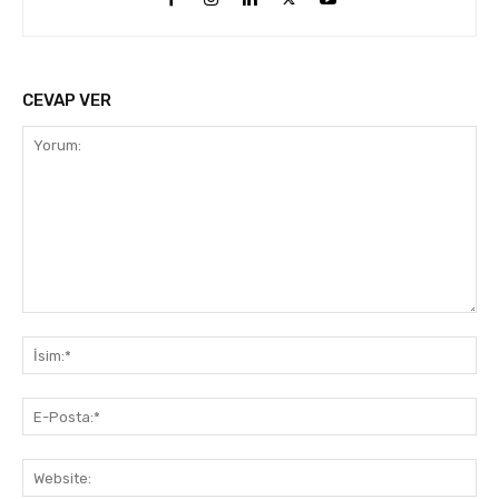
CEVAP VER
Yorum:
İsi
E-
Pos
Web