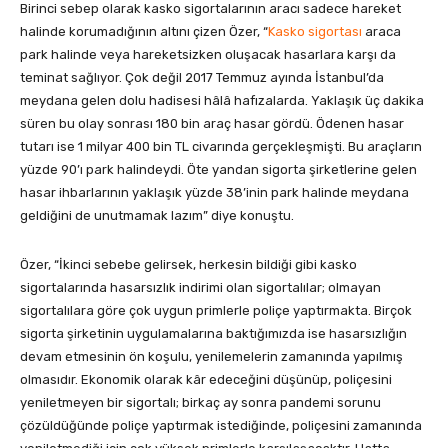
Birinci sebep olarak kasko sigortalarının aracı sadece hareket
halinde korumadığının altını çizen Özer, “
Kasko sigortası
araca
park halinde veya hareketsizken oluşacak hasarlara karşı da
teminat sağlıyor. Çok değil 2017 Temmuz ayında İstanbul’da
meydana gelen dolu hadisesi hâlâ hafızalarda. Yaklaşık üç dakika
süren bu olay sonrası 180 bin araç hasar gördü. Ödenen hasar
tutarı ise 1 milyar 400 bin TL civarında gerçekleşmişti. Bu araçların
yüzde 90’ı park halindeydi. Öte yandan sigorta şirketlerine gelen
hasar ihbarlarının yaklaşık yüzde 38’inin park halinde meydana
geldiğini de unutmamak lazım” diye konuştu.
Özer, “İkinci sebebe gelirsek, herkesin bildiği gibi kasko
sigortalarında hasarsızlık indirimi olan sigortalılar; olmayan
sigortalılara göre çok uygun primlerle poliçe yaptırmakta. Birçok
sigorta şirketinin uygulamalarına baktığımızda ise hasarsızlığın
devam etmesinin ön koşulu, yenilemelerin zamanında yapılmış
olmasıdır. Ekonomik olarak kâr edeceğini düşünüp, poliçesini
yeniletmeyen bir sigortalı; birkaç ay sonra pandemi sorunu
çözüldüğünde poliçe yaptırmak istediğinde, poliçesini zamanında