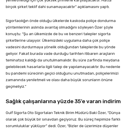
yeniletmediği için çok yüksek primlerle karşılaşacaktır. Hatta
birçok şirket teklif dahi sunamayacaktır” açıklamasını yaptı.
Sigortacılığın önde olduğu ülkelerde kaskoda poliçe dondurma
yöntemlerinin aslında avantaj olmadığını söyleyen Özer şöyle
konuştu: “Şu an ülkemizde de bu ve benzeri talepler sigorta
şirketlerine ulaşıyor. Ülkemizdeki uygulama daha çok poliçe
vadesini durdurmaya yönelik olduğundan taleplerde bu yönde
geliyor. Fakat burada vade durduğu tarihten itibaren araçların
teminatsız kaldığı da unutulmamalıdır. Bu süre zarfında meydana
gelebilecek hasarlarla ilgili talep de yapılamayacaktır. Bu nedenle
bu pandemi sürecinin geçici olduğunu unutmadan, poliçelerimizi
zamanında yeniletmeli ve olası daha büyük sorunların önüne
geçmeliyiz.”
Sağlık çalışanlarına yüzde 35’e varan indirim
Gulf Sigorta Oto Sigortaları Teknik Birim Müdürü Baki Özer, “Dünya
olarak çok büyük bir sınavdan geçiyoruz. Bu süreç hepimize farklı
sorumluluklar yüklüyor” dedi. Özer, “Bizler de üzerimize düşenler