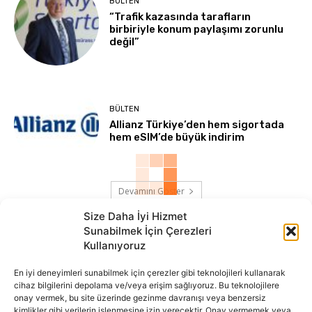
BÜLTEN
“Trafik kazasında tarafların
birbiriyle konum paylaşımı zorunlu
değil”
BÜLTEN
Allianz Türkiye’den hem sigortada
hem eSIM’de büyük indirim
Devamını Göster
Size Daha İyi Hizmet
Sunabilmek İçin Çerezleri
Kullanıyoruz
En iyi deneyimleri sunabilmek için çerezler gibi teknolojileri kullanarak
cihaz bilgilerini depolama ve/veya erişim sağlıyoruz. Bu teknolojilere
onay vermek, bu site üzerinde gezinme davranışı veya benzersiz
İnternet portalımızda yer alan tüm haber metini, resim ve benzeri
kimlikler gibi verilerin işlenmesine izin verecektir. Onay vermemek veya