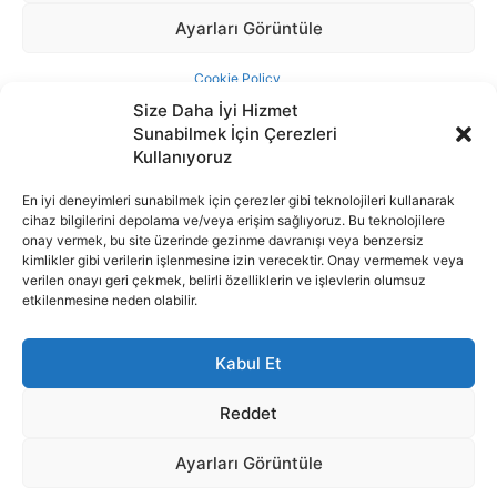
Size Daha İyi Hizmet
Sunabilmek İçin Çerezleri
Kullanıyoruz
En iyi deneyimleri sunabilmek için çerezler gibi teknolojileri kullanarak
cihaz bilgilerini depolama ve/veya erişim sağlıyoruz. Bu teknolojilere
İnternet portalımızda yer alan tüm haber metini, resim ve benzeri
onay vermek, bu site üzerinde gezinme davranışı veya benzersiz
içeriğin hakları Sigortamedya Yayıncılık A.Ş.'ye aittir. Hiçbir şekilde
kimlikler gibi verilerin işlenmesine izin verecektir. Onay vermemek veya
basılı ya da elektronik bir ortamda, kaynak gösterilse bile izin
verilen onayı geri çekmek, belirli özelliklerin ve işlevlerin olumsuz
alınmadan kullanılamaz.
etkilenmesine neden olabilir.
e-Mail Adresimiz:
info@sigortamedia.com
Kabul Et
Reddet
Ayarları Görüntüle
© 2015 - 2025 Sigortamedya Yayın Grubu | Sigortamedya
Yayıncılık A.Ş.