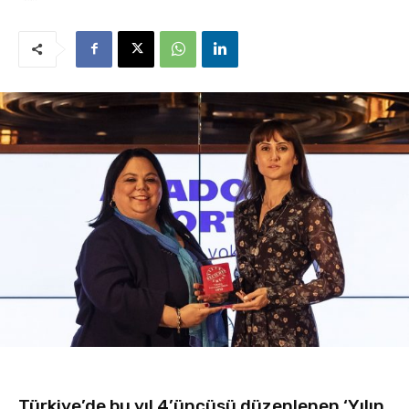
Türkiye’de bu yıl 4’üncüsü düzenlenen ‘Yılın