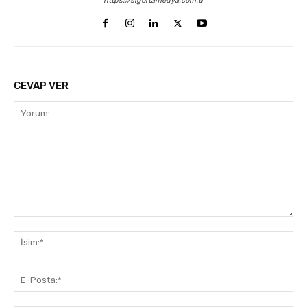
https://sigortamedya.com.tr
CEVAP VER
Yorum:
İsi
E-
Pos