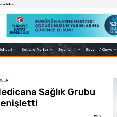
es/İletişim
 Rehberi
Sektörel Veriler
Sigortalı İK
İletişim / Künye
RLERI
Medicana Sağlık Grubu
enişletti
0