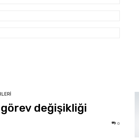
E-
Posta:*
Website: