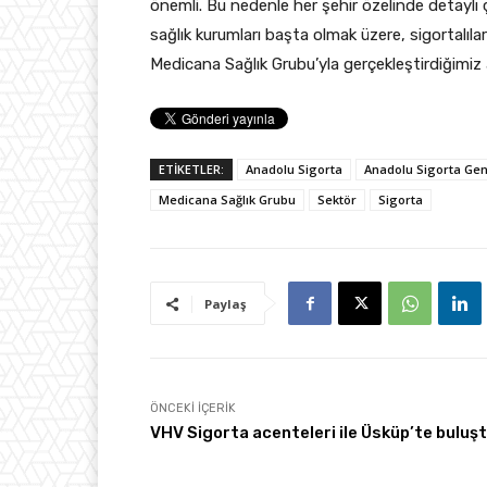
önemli. Bu nedenle her şehir özelinde detaylı ç
sağlık kurumları başta olmak üzere, sigortalıl
Medicana Sağlık Grubu’yla gerçekleştirdiğimiz
ETİKETLER:
Anadolu Sigorta
Anadolu Sigorta Gen
Medicana Sağlık Grubu
Sektör
Sigorta
Paylaş
ÖNCEKI İÇERIK
VHV Sigorta acenteleri ile Üsküp’te buluş