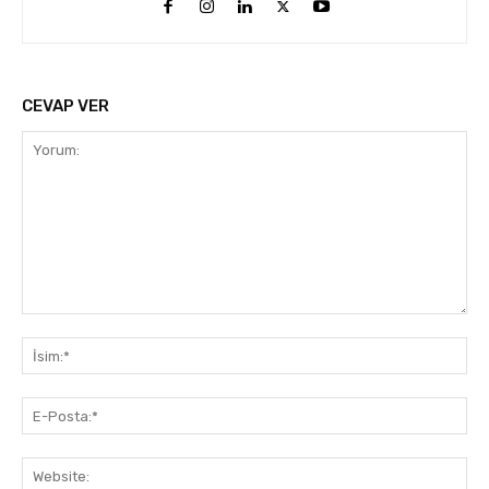
CEVAP VER
Yorum:
İsi
E-
Pos
Web