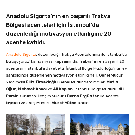
Anadolu Sigorta’nın en başarılı Trakya
Bölgesi acenteleri için İstanbul’da
düzenlediği motivasyon etkinliğine 20
acente katıldı.
Anadolu Sigorta
, düzenlediği ‘Trakya Acentelerimiz ile İstanbul’da
Buluşuyoruz’ kampanyası kapsamında; Trakya’nın en başarılı 20
acentesini İstanbul’a davet etti. İstanbul Bölge Müdürlüğü’nün ev
sahipliğinde düzenlenen motivasyon etkinliğine; I. Genel Müdür
Yardımcısı
Filiz Tiryakioğlu
, Genel Müdür Yardımcıları
Metin
Oğuz
,
Mehmet Abacı
ve
Ali Kaplan
, İstanbul Bölge Müdürü
İdil
Pamir
, Kurumsal İletişim Müdürü
Berna Ergüntan
ile Acente
İlişkileri ve Satış Müdürü
Murat Yüksel
katıldı.