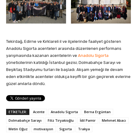
Tekirdağ, Edirne ve Kırklareli il ve ilçelerinde faaliyet gösteren
Anadolu Sigorta acenteleri arasında düzenlenen performans
yarışmasında kazanan acentelerin ve
Anadolu Sigorta
yöneticilerinin katıldığı İstanbul gezisi; Dolmabahçe Sarayı ve
Beşiktaş Stadyumu turları ile başladı. Akşam yemeği ile devam
eden etkinlikte acenteler oldukça keyifli bir gün geçirerek evlerine
güzel anılarla döndü.
ETİKETLER:
Acente
Anadolu Sigorta
Berna Ergüntan
Dolmabahçe Sarayı
Filiz Tiryakioğlu
İdil Pamir
Mehmet Abacı
Metin Oğuz
motivasyon
Sigorta
Trakya