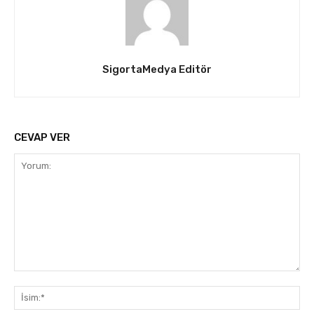
SigortaMedya Editör
CEVAP VER
Yorum:
İsi