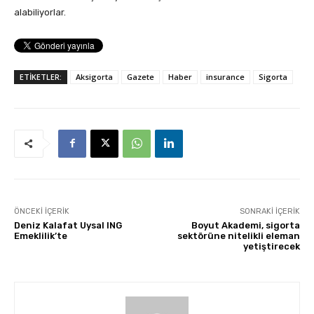
alabiliyorlar.
ETİKETLER:
Aksigorta
Gazete
Haber
insurance
Sigorta
ÖNCEKI İÇERIK
SONRAKI İÇERIK
Deniz Kalafat Uysal ING
Boyut Akademi, sigorta
Emeklilik’te
sektörüne nitelikli eleman
yetiştirecek