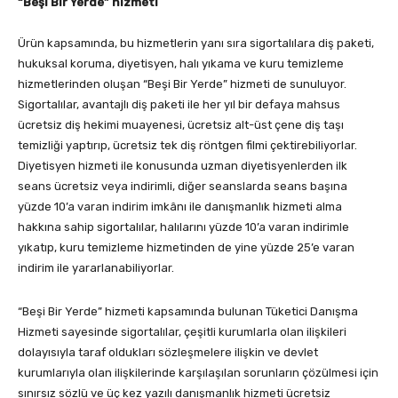
“Beşi Bir Yerde” hizmeti
Ürün kapsamında, bu hizmetlerin yanı sıra sigortalılara diş paketi,
hukuksal koruma, diyetisyen, halı yıkama ve kuru temizleme
hizmetlerinden oluşan “Beşi Bir Yerde” hizmeti de sunuluyor.
Sigortalılar, avantajlı diş paketi ile her yıl bir defaya mahsus
ücretsiz diş hekimi muayenesi, ücretsiz alt-üst çene diş taşı
temizliği yaptırıp, ücretsiz tek diş röntgen filmi çektirebiliyorlar.
Diyetisyen hizmeti ile konusunda uzman diyetisyenlerden ilk
seans ücretsiz veya indirimli, diğer seanslarda seans başına
yüzde 10’a varan indirim imkânı ile danışmanlık hizmeti alma
hakkına sahip sigortalılar, halılarını yüzde 10’a varan indirimle
yıkatıp, kuru temizleme hizmetinden de yine yüzde 25’e varan
indirim ile yararlanabiliyorlar.
“Beşi Bir Yerde” hizmeti kapsamında bulunan Tüketici Danışma
Hizmeti sayesinde sigortalılar, çeşitli kurumlarla olan ilişkileri
dolayısıyla taraf oldukları sözleşmelere ilişkin ve devlet
kurumlarıyla olan ilişkilerinde karşılaşılan sorunların çözülmesi için
sınırsız sözlü ve üç kez yazılı danışmanlık hizmeti ücretsiz