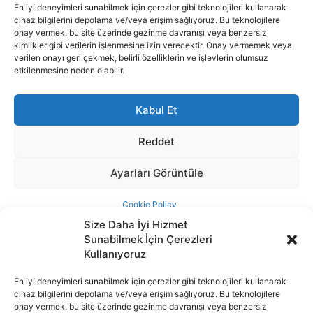
Size Daha İyi Hizmet
Sunabilmek İçin Çerezleri
Kullanıyoruz
En iyi deneyimleri sunabilmek için çerezler gibi teknolojileri kullanarak
cihaz bilgilerini depolama ve/veya erişim sağlıyoruz. Bu teknolojilere
İnternet portalımızda yer alan tüm haber metini, resim ve benzeri
onay vermek, bu site üzerinde gezinme davranışı veya benzersiz
içeriğin hakları Sigortamedya Yayıncılık A.Ş.'ye aittir. Hiçbir şekilde