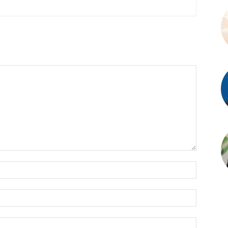
İsim:*
E-
Posta:*
Website: