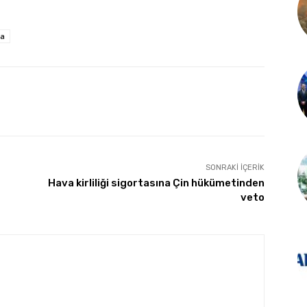
ta
SONRAKI İÇERIK
Hava kirliliği sigortasına Çin hükümetinden
veto