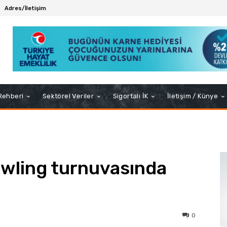
Adres/İletişim
 Rehberi
Sektörel Veriler
Sigortalı İK
İletişim / Künye
owling turnuvasında
0