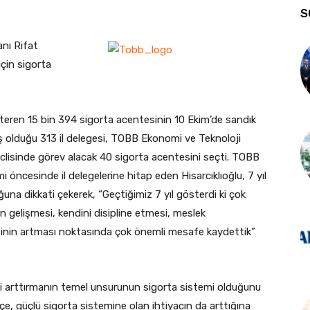
S
anı Rifat
için sigorta
teren 15 bin 394 sigorta acentesinin 10 Ekim’de sandık
ş olduğu 313 il delegesi, TOBB Ekonomi ve Teknoloji
clisinde görev alacak 40 sigorta acentesini seçti. TOBB
i öncesinde il delegelerine hitap eden Hisarcıklıoğlu, 7 yıl
una dikkati çekerek, “Geçtiğimiz 7 yıl gösterdi ki çok
n gelişmesi, kendini disipline etmesi, meslek
inin artması noktasında çok önemli mesafe kaydettik”
 arttırmanın temel unsurunun sigorta sistemi olduğunu
e, güçlü sigorta sistemine olan ihtiyacın da arttığına