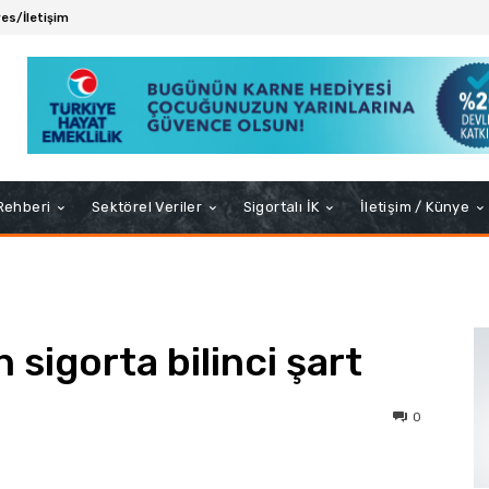
es/İletişim
 Rehberi
Sektörel Veriler
Sigortalı İK
İletişim / Künye
 sigorta bilinci şart
0