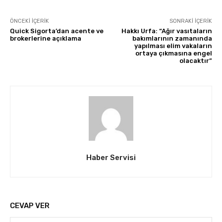
ÖNCEKI İÇERIK
SONRAKI İÇERIK
Quick Sigorta’dan acente ve
Hakkı Urfa: “Ağır vasıtaların
brokerlerine açıklama
bakımlarının zamanında
yapılması elim vakaların
ortaya çıkmasına engel
olacaktır”
Haber Servisi
CEVAP VER