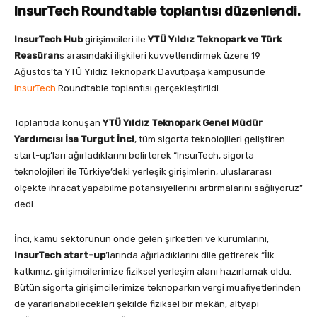
InsurTech Roundtable toplantısı düzenlendi.
InsurTech Hub
girişimcileri ile
YTÜ Yıldız Teknopark ve Türk
Reasüran
s arasındaki ilişkileri kuvvetlendirmek üzere 19
Ağustos’ta YTÜ Yıldız Teknopark Davutpaşa kampüsünde
InsurTech
Roundtable toplantısı gerçekleştirildi.
Toplantıda konuşan
YTÜ Yıldız Teknopark Genel Müdür
Yardımcısı İsa Turgut İnci
, tüm sigorta teknolojileri geliştiren
start-up’ları ağırladıklarını belirterek “InsurTech, sigorta
teknolojileri ile Türkiye’deki yerleşik girişimlerin, uluslararası
ölçekte ihracat yapabilme potansiyellerini artırmalarını sağlıyoruz”
dedi.
İnci, kamu sektörünün önde gelen şirketleri ve kurumlarını,
InsurTech start-up
’larında ağırladıklarını dile getirerek “İlk
katkımız, girişimcilerimize fiziksel yerleşim alanı hazırlamak oldu.
Bütün sigorta girişimcilerimize teknoparkın vergi muafiyetlerinden
de yararlanabilecekleri şekilde fiziksel bir mekân, altyapı