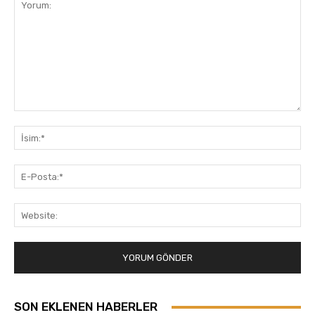
Yorum:
İsi
E-
Pos
Web
SON EKLENEN HABERLER