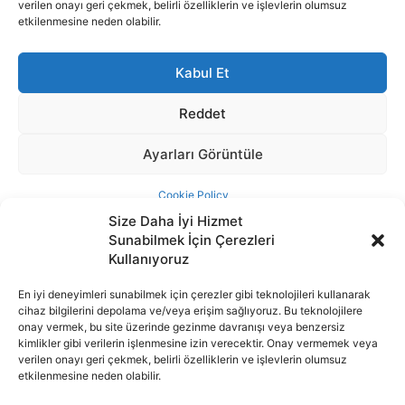
Size Daha İyi Hizmet
Sunabilmek İçin Çerezleri
Kullanıyoruz
En iyi deneyimleri sunabilmek için çerezler gibi teknolojileri kullanarak
cihaz bilgilerini depolama ve/veya erişim sağlıyoruz. Bu teknolojilere
İnternet portalımızda yer alan tüm haber metini, resim ve benzeri
onay vermek, bu site üzerinde gezinme davranışı veya benzersiz
içeriğin hakları Sigortamedya Yayıncılık A.Ş.'ye aittir. Hiçbir şekilde
kimlikler gibi verilerin işlenmesine izin verecektir. Onay vermemek veya
basılı ya da elektronik bir ortamda, kaynak gösterilse bile izin
verilen onayı geri çekmek, belirli özelliklerin ve işlevlerin olumsuz
alınmadan kullanılamaz.
etkilenmesine neden olabilir.
e-Mail Adresimiz:
info@sigortamedia.com