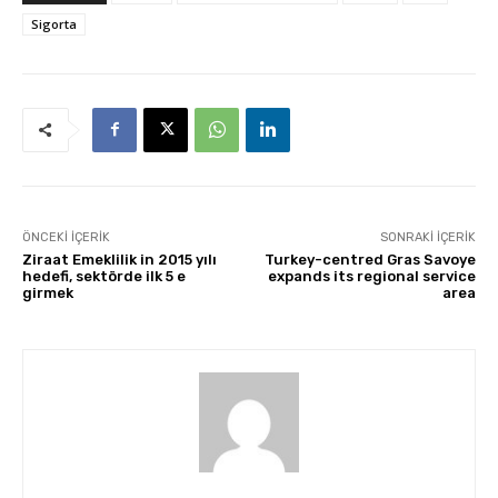
Sigorta
ÖNCEKI İÇERIK
SONRAKI İÇERIK
Ziraat Emeklilik in 2015 yılı
Turkey-centred Gras Savoye
hedefi, sektörde ilk 5 e
expands its regional service
girmek
area