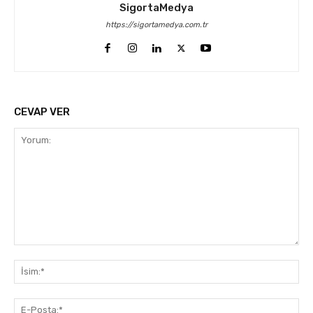
SigortaMedya
https://sigortamedya.com.tr
CEVAP VER
Yorum:
İsi
E-